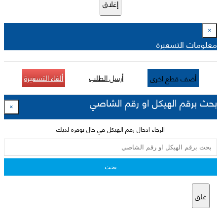
إغلاق
×
معلومات التسعيرة
أرسل الطلب
ألغاء التسعيرة
أضف قطع اخرى
بحث برقم الهيكل او رقم الشاصي
×
الرجاء ادخال رقم الهيكل في حال توفره لديك
بحث
غلق