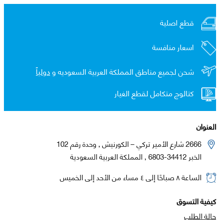
قطع اصلية
اسعار منافسة
شحن لجميع مناطق المملكة العربية السعوديه و
دولياً
كتالوج متكامل لقطع الغيار
العنوان
2666 شارع الأمير تركي – الكورنيش , وحدة رقم 102
الخبر 34412-6803 , المملكة العربية السعودية
الساعة ٨ صباحًا إلى ٤ مساء من الأحد إلى الخميس
كيفية التسوق
حالة الطلب