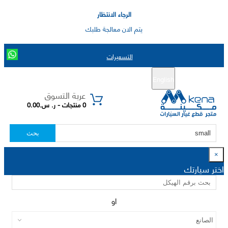
الرجاء الانتظار
يتم الان معالجة طلبك
التسعيرات
English
تسجيل جديد
تسجيل الدخول
|
عربة التسوق
0 منتجات - ر. س.0.00
بحث
×
اختر سيارتك
او