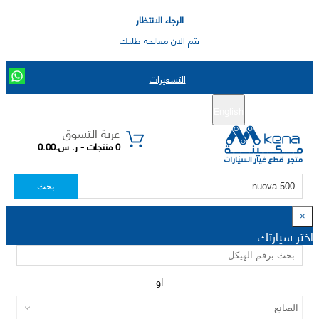
الرجاء الانتظار
يتم الان معالجة طلبك
التسعيرات
English
تسجيل جديد
تسجيل الدخول
|
عربة التسوق
0 منتجات - ر. س.0.00
بحث
×
اختر سيارتك
او