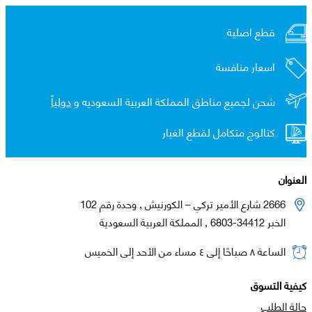
قطع اصلية
اسعار منافسة
شحن لجميع مناطق المملكة العربية السعوديه و
دولياً
كتالوج متكامل لقطع الغيار
العنوان
2666 شارع الأمير تركي – الكورنيش , وحدة رقم 102
الخبر 34412-6803 , المملكة العربية السعودية
الساعة ٨ صباحًا إلى ٤ مساء من الأحد إلى الخميس
كيفية التسوق
حالة الطلب