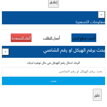
إغلاق
×
معلومات التسعيرة
أرسل الطلب
ألغاء التسعيرة
أضف قطع اخرى
بحث برقم الهيكل او رقم الشاصي
×
الرجاء ادخال رقم الهيكل في حال توفره لديك
بحث
غلق