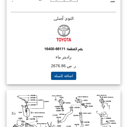
النوع: أصلي
رقم القطعة:
16400-66171
راديتر ماء
ر. س.2676.86
اضافة للسلة