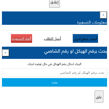
إغلاق
×
معلومات التسعيرة
أرسل الطلب
ألغاء التسعيرة
أضف قطع اخرى
بحث برقم الهيكل او رقم الشاصي
×
الرجاء ادخال رقم الهيكل في حال توفره لديك
بحث
غلق