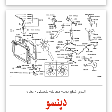
النوع: قطع بديلة مطابقة للاصلي - دينزو