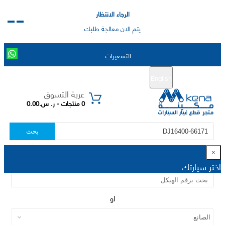
الرجاء الانتظار
يتم الان معالجة طلبك
التسعيرات
English
تسجيل جديد
تسجيل الدخول
|
عربة التسوق
0 منتجات - ر. س.0.00
بحث
×
اختر سيارتك
او