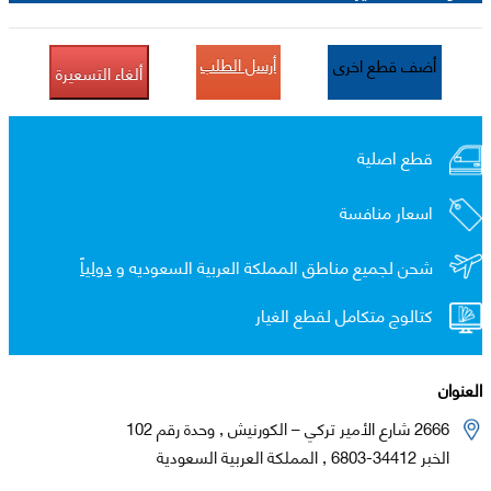
أرسل الطلب
أضف قطع اخرى
ألغاء التسعيرة
قطع اصلية
اسعار منافسة
شحن لجميع مناطق المملكة العربية السعوديه و
دولياً
كتالوج متكامل لقطع الغيار
العنوان
2666 شارع الأمير تركي – الكورنيش , وحدة رقم 102
الخبر 34412-6803 , المملكة العربية السعودية