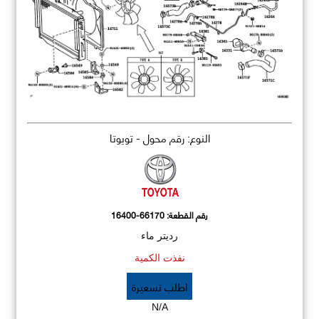
النوع: رقم محول - تويوتا
رقم القطعة:
16400-66170
رديتر ماء
نفذت الكمية
اطلب تسعيرة
N/A