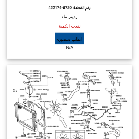
رقم القطعة:
422174-5720
رديتر ماء
نفذت الكمية
اطلب تسعيرة
N/A