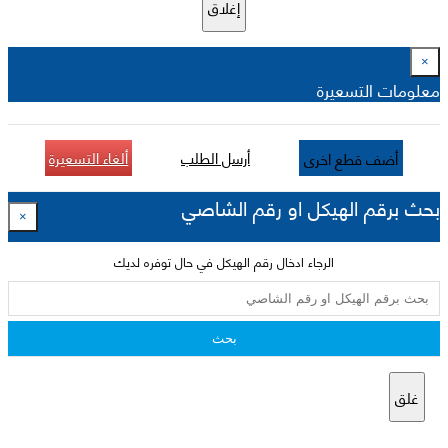
إغلاق
×
معلومات التسعيرة
أرسل الطلب
ألغاء التسعيرة
أضف قطع اخرى
بحث برقم الهيكل او رقم الشاصي
×
الرجاء ادخال رقم الهيكل في حال توفره لديك
بحث
غلق