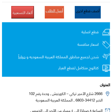
أرسل الطلب
أضف قطع اخرى
ألغاء التسعيرة
قطع اصلية
اسعار منافسة
شحن لجميع مناطق المملكة العربية السعوديه و
دولياً
كتالوج متكامل لقطع الغيار
العنوان
2666 شارع الأمير تركي – الكورنيش , وحدة رقم 102
الخبر 34412-6803 , المملكة العربية السعودية
الساعة ٨ صباحًا إلى ٤ مساء من الأحد إلى الخميس