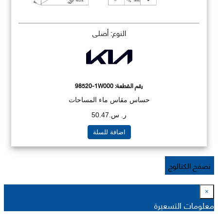
النوع: أصلي
رقم القطعة:
98520-1W000
حساس مقاس ماء المساحات
ر. س.50.47
اضافة للسلة
تصفح الكتالوج
×
معلومات التسعيرة