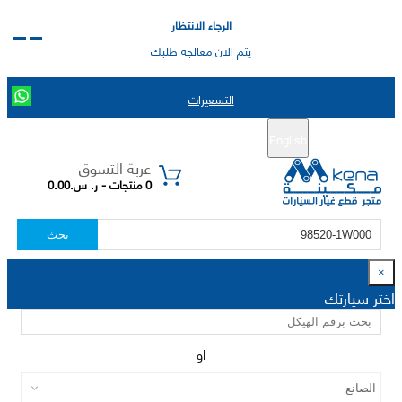
الرجاء الانتظار
يتم الان معالجة طلبك
التسعيرات
English
تسجيل جديد
تسجيل الدخول
|
عربة التسوق
0 منتجات - ر. س.0.00
بحث
×
اختر سيارتك
او