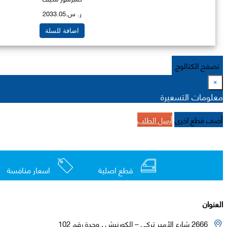
ر. س.2033.05
اضافة للسلة
تصفح الكتالوج
×
معلومات التسعيرة
أضف قطع اخرى
أرسل الطلب
قطع اصلية
اسعار منافسة
العنوان
2666 شارع الأمير تركي – الكورنيش , وحدة رقم 102