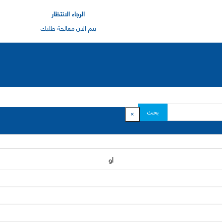
الرجاء الانتظار
يتم الان معالجة طلبك
بحث
×
او