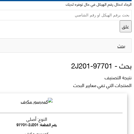
الرجاء ادخال رقم الهيكل في حال توفره لديك
غلق
بحث
بحث -
97701-2J201
نتيجة التصنيف
المنتجات التي تفي معايير البحث
النوع: أصلي
رقم القطعة:
97701-2J201
كمبرسور مكيف