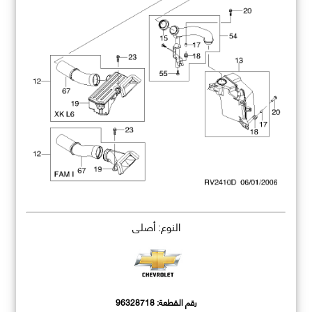
النوع: أصلي
رقم القطعة:
96328718