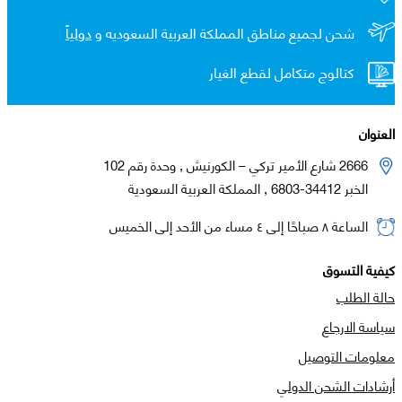
شحن لجميع مناطق المملكة العربية السعوديه و
دولياً
كتالوج متكامل لقطع الغيار
العنوان
2666 شارع الأمير تركي – الكورنيش , وحدة رقم 102
الخبر 34412-6803 , المملكة العربية السعودية
الساعة ٨ صباحًا إلى ٤ مساء من الأحد إلى الخميس
كيفية التسوق
حالة الطلب
سياسة الارجاع
معلومات التوصيل
أرشادات الشحن الدولي