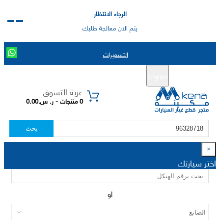
الرجاء الانتظار
يتم الان معالجة طلبك
التسعيرات
English
تسجيل جديد
تسجيل الدخول
|
عربة التسوق
0 منتجات - ر. س.0.00
بحث
×
اختر سيارتك
او