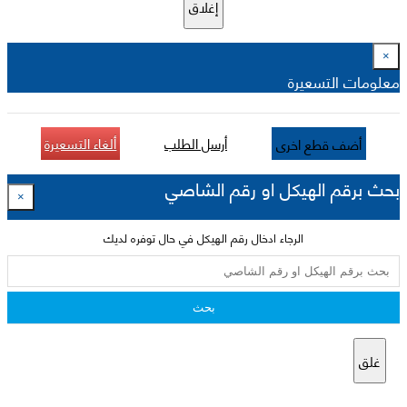
إغلاق
×
معلومات التسعيرة
أرسل الطلب
ألغاء التسعيرة
أضف قطع اخرى
بحث برقم الهيكل او رقم الشاصي
×
الرجاء ادخال رقم الهيكل في حال توفره لديك
بحث
غلق