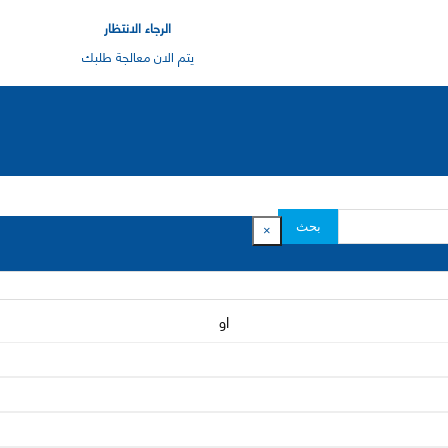
الرجاء الانتظار
يتم الان معالجة طلبك
بحث
×
او