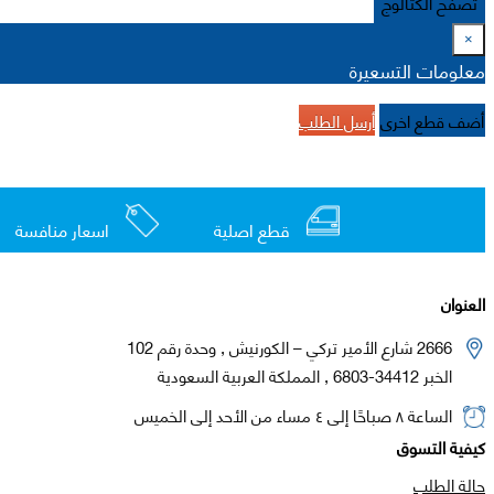
تصفح الكتالوج
×
معلومات التسعيرة
أضف قطع اخرى
أرسل الطلب
قطع اصلية
اسعار منافسة
العنوان
2666 شارع الأمير تركي – الكورنيش , وحدة رقم 102
الخبر 34412-6803 , المملكة العربية السعودية
الساعة ٨ صباحًا إلى ٤ مساء من الأحد إلى الخميس
كيفية التسوق
حالة الطلب