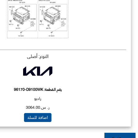
النوع: أصلي
رقم القطعة:
96170-D9100WK
راديو
ر. س.3064.00
اضافة للسلة