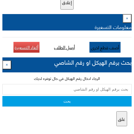
إغلاق
×
معلومات التسعيرة
أرسل الطلب
ألغاء التسعيرة
أضف قطع اخرى
بحث برقم الهيكل او رقم الشاصي
×
الرجاء ادخال رقم الهيكل في حال توفره لديك
بحث
غلق