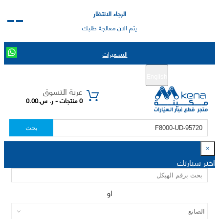
الرجاء الانتظار
يتم الان معالجة طلبك
التسعيرات
English
تسجيل جديد
تسجيل الدخول
|
عربة التسوق
0 منتجات - ر. س.0.00
بحث
×
اختر سيارتك
او