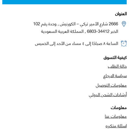
العنوان
2666 شارع الأمير تركي – الكورنيش , وحدة رقم 102
الخبر 34412-6803 , المملكة العربية السعودية
الساعة ٨ صباحًا إلى ٤ مساء من الأحد إلى الخميس
كيفية التسوق
حالة الطلب
سياسة الارجاع
معلومات التوصيل
أرشادات الشحن الدولي
معلومات
معلومات عنا
اسئلة متكرره