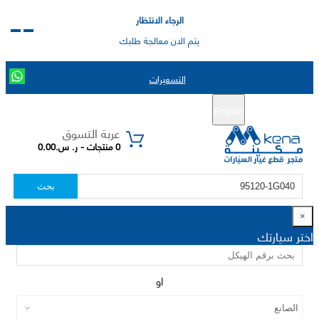
الرجاء الانتظار
يتم الان معالجة طلبك
التسعيرات
English
تسجيل جديد
تسجيل الدخول
|
عربة التسوق
0 منتجات - ر. س.0.00
بحث
×
اختر سيارتك
او