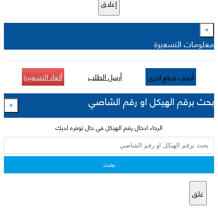
إغلاق
×
معلومات التسعيرة
أرسل الطلب
ألغاء التسعيرة
أضف قطع اخرى
بحث برقم الهيكل او رقم الشاصي
×
الرجاء ادخال رقم الهيكل في حال توفره لديك
بحث
غلق