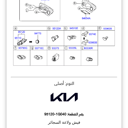
النوع: أصلي
رقم القطعة:
95120-1G040
فيش ولاعة السجائر