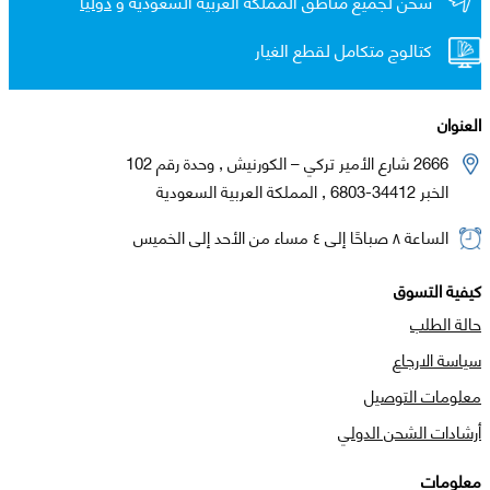
شحن لجميع مناطق المملكة العربية السعوديه و
دولياً
كتالوج متكامل لقطع الغيار
العنوان
2666 شارع الأمير تركي – الكورنيش , وحدة رقم 102
الخبر 34412-6803 , المملكة العربية السعودية
الساعة ٨ صباحًا إلى ٤ مساء من الأحد إلى الخميس
كيفية التسوق
حالة الطلب
سياسة الارجاع
معلومات التوصيل
أرشادات الشحن الدولي
معلومات