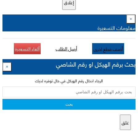
إغلاق
×
معلومات التسعيرة
أرسل الطلب
ألغاء التسعيرة
أضف قطع اخرى
بحث برقم الهيكل او رقم الشاصي
×
الرجاء ادخال رقم الهيكل في حال توفره لديك
بحث
غلق