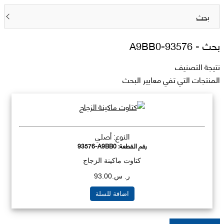
بحث
بحث -
93576-A9BB0
نتيجة التصنيف
المنتجات التي تفي معايير البحث
النوع: أصلي
رقم القطعة:
93576-A9BB0
كتاوت ماكينة الزجاج
ر. س.93.00
اضافة للسلة