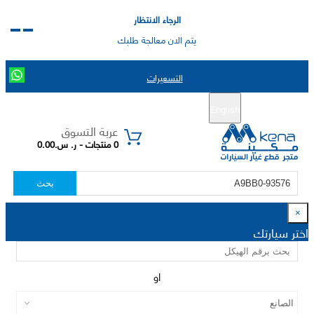
الرجاء الانتظار
يتم الان معالجة طلبك
التسعيرات
English
تسجيل جديد
تسجيل الدخول
|
عربة التسوق
0 منتجات - ر. س.0.00
بحث
×
اختر سيارتك
او