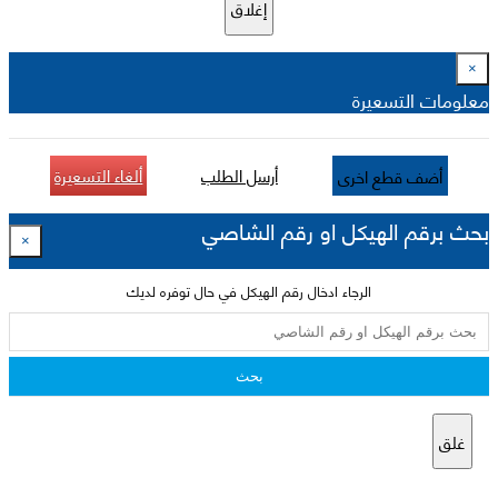
إغلاق
×
معلومات التسعيرة
أرسل الطلب
ألغاء التسعيرة
أضف قطع اخرى
بحث برقم الهيكل او رقم الشاصي
×
الرجاء ادخال رقم الهيكل في حال توفره لديك
بحث
غلق