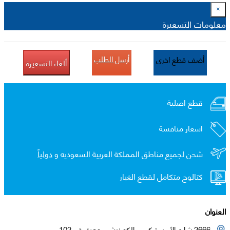
×
معلومات التسعيرة
أرسل الطلب
أضف قطع اخرى
ألغاء التسعيرة
قطع اصلية
اسعار منافسة
شحن لجميع مناطق المملكة العربية السعوديه و
دولياً
كتالوج متكامل لقطع الغيار
العنوان
2666 شارع الأمير تركي – الكورنيش , وحدة رقم 102