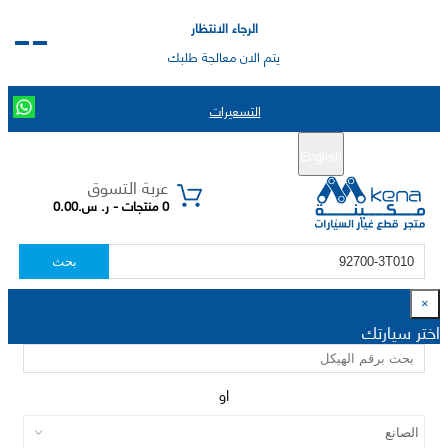
الرجاء الانتظار
يتم الان معالجة طلبك
التسعيرات
English
تسجيل جديد
تسجيل الدخول
|
عربة التسوق
0 منتجات - ر. س.0.00
بحث
×
اختر سيارتك
او