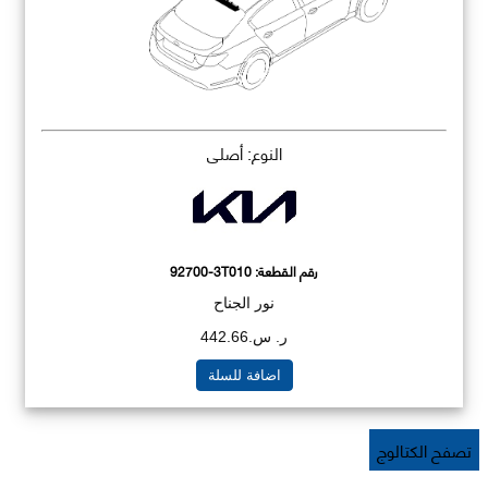
النوع: أصلي
رقم القطعة:
92700-3T010
نور الجناح
ر. س.442.66
اضافة للسلة
تصفح الكتالوج