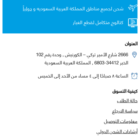
شحن لجميع مناطق المملكة العربية السعوديه و
دولياً
كتالوج متكامل لقطع الغيار
العنوان
2666 شارع الأمير تركي – الكورنيش , وحدة رقم 102
الخبر 34412-6803 , المملكة العربية السعودية
الساعة ٨ صباحًا إلى ٤ مساء من الأحد إلى الخميس
كيفية التسوق
حالة الطلب
سياسة الارجاع
معلومات التوصيل
أرشادات الشحن الدولي