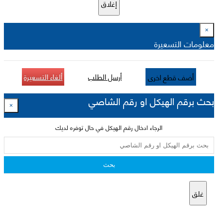
إغلاق
×
معلومات التسعيرة
أرسل الطلب
ألغاء التسعيرة
أضف قطع اخرى
بحث برقم الهيكل او رقم الشاصي
×
الرجاء ادخال رقم الهيكل في حال توفره لديك
بحث
غلق