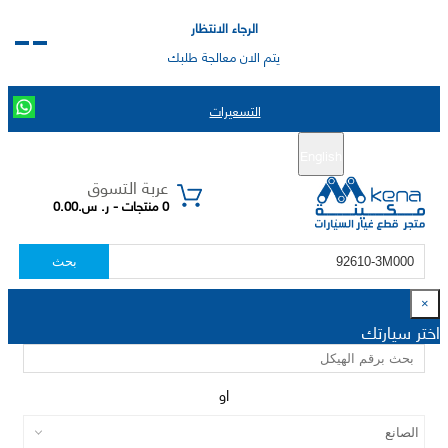
الرجاء الانتظار
يتم الان معالجة طلبك
التسعيرات
English
تسجيل جديد
تسجيل الدخول
|
عربة التسوق
0 منتجات - ر. س.0.00
بحث
×
اختر سيارتك
او