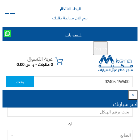
الرجاء الانتظار
يتم الان معالجة طلبك
التسعيرات
English
تسجيل جديد
تسجيل الدخول
|
عربة التسوق
0 منتجات - ر. س.0.00
بحث
×
اختر سيارتك
او