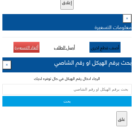
إغلاق
×
معلومات التسعيرة
أرسل الطلب
ألغاء التسعيرة
أضف قطع اخرى
بحث برقم الهيكل او رقم الشاصي
×
الرجاء ادخال رقم الهيكل في حال توفره لديك
بحث
غلق