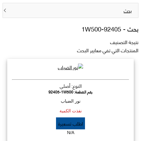
بحث
بحث -
92405-1W500
نتيجة التصنيف
المنتجات التي تفي معايير البحث
النوع: أصلي
رقم القطعة:
92405-1W500
نور الضباب
نفذت الكمية
اطلب تسعيرة
N/A