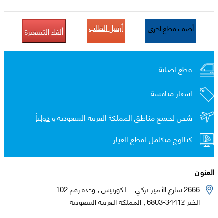
أرسل الطلب
أضف قطع اخرى
ألغاء التسعيرة
قطع اصلية
اسعار منافسة
شحن لجميع مناطق المملكة العربية السعوديه و
دولياً
كتالوج متكامل لقطع الغيار
العنوان
2666 شارع الأمير تركي – الكورنيش , وحدة رقم 102
الخبر 34412-6803 , المملكة العربية السعودية