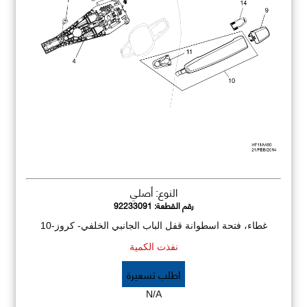
النوع: أصلي
رقم القطعة:
92233091
غطاء، فتحة اسطوانة قفل الباب الجانبي الخلفي- كروز-10
نفذت الكمية
اطلب تسعيرة
N/A