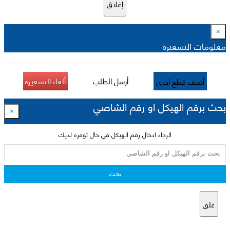
إغلاق
×
معلومات التسعيرة
أرسل الطلب
ألغاء التسعيرة
أضف قطع اخرى
بحث برقم الهيكل او رقم الشاصي
×
الرجاء ادخال رقم الهيكل في حال توفره لديك
بحث
غلق