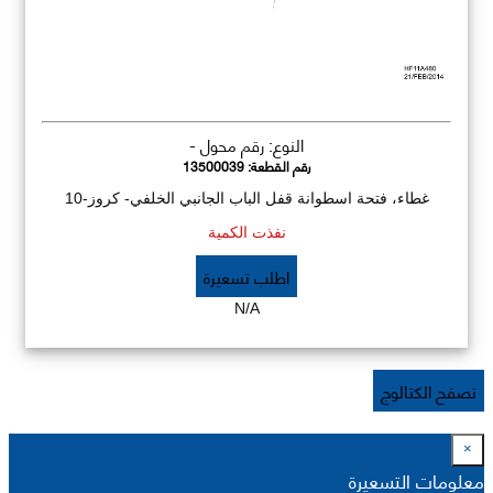
النوع: رقم محول -
رقم القطعة:
13500039
غطاء، فتحة اسطوانة قفل الباب الجانبي الخلفي- كروز-10
نفذت الكمية
اطلب تسعيرة
N/A
تصفح الكتالوج
×
معلومات التسعيرة