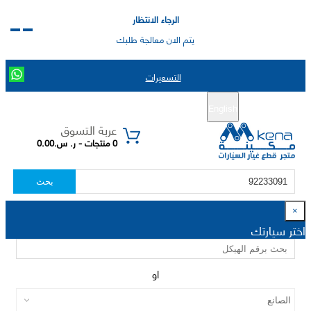
الرجاء الانتظار
يتم الان معالجة طلبك
التسعيرات
English
تسجيل جديد
تسجيل الدخول
|
عربة التسوق
0 منتجات - ر. س.0.00
بحث
×
اختر سيارتك
او