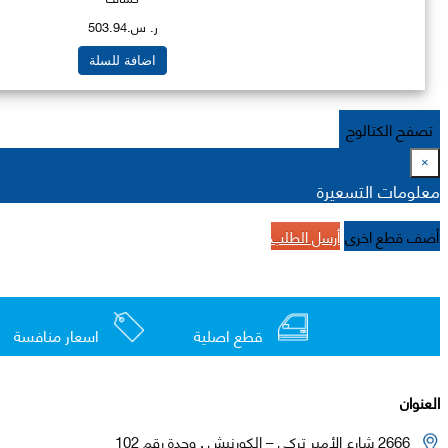
ر. س.503.94
اضافة للسلة
تصفح الكتالوج
×
معلومات التسعيرة
أضف قطع اخرى
أرسل الطلب
قطع اصلية
اسعار منافسة
العنوان
2666 شارع الأمير تركي – الكورنيش , وحدة رقم 102