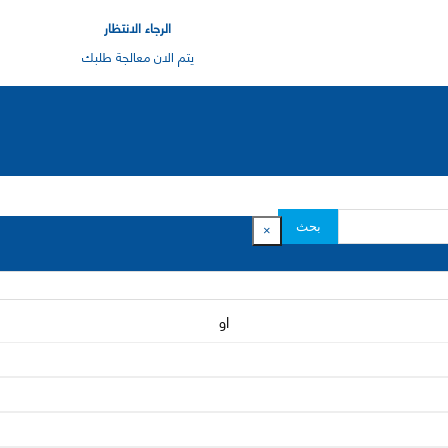
الرجاء الانتظار
يتم الان معالجة طلبك
بحث
×
او