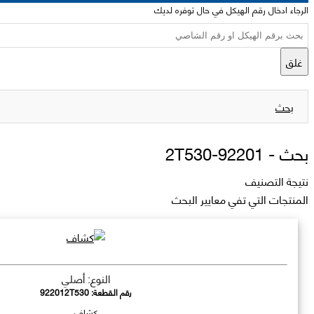
الرجاء ادخال رقم الهيكل في حال توفره لديك
غلق
بحث
بحث -
92201-2T530
نتيجة التصنيف
المنتجات التي تفي معايير البحث
النوع: أصلي
رقم القطعة:
922012T530
كشاف