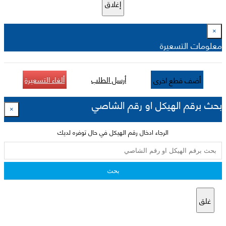
إغلاق
×
معلومات التسعيرة
أرسل الطلب
ألغاء التسعيرة
أضف قطع اخرى
بحث برقم الهيكل او رقم الشاصي
×
الرجاء ادخال رقم الهيكل في حال توفره لديك
بحث
غلق