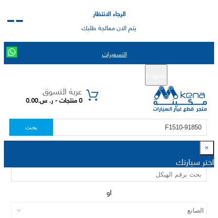
الرجاء الانتظار
يتم الان معالجة طلبك
التسعيرات
English
تسجيل جديد
تسجيل الدخول
|
عربة التسوق
0 منتجات - ر. س.0.00
بحث
×
اختر سيارتك
او