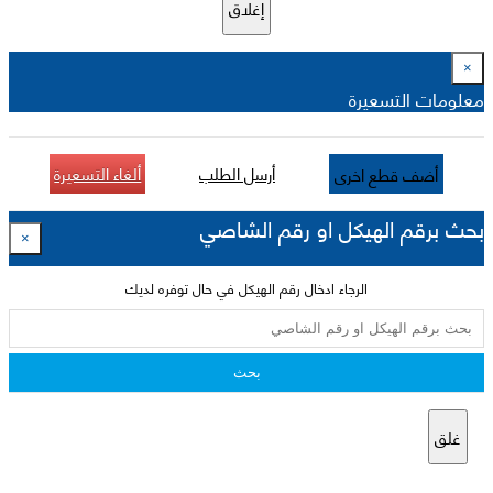
إغلاق
×
معلومات التسعيرة
أرسل الطلب
ألغاء التسعيرة
أضف قطع اخرى
بحث برقم الهيكل او رقم الشاصي
×
الرجاء ادخال رقم الهيكل في حال توفره لديك
بحث
غلق