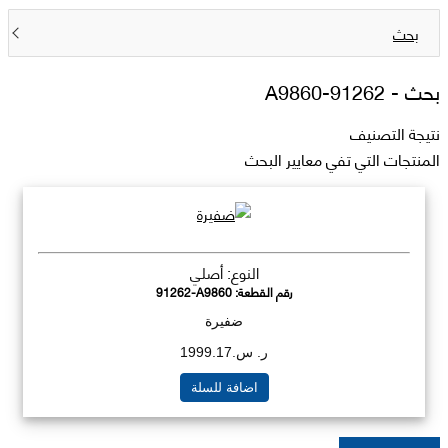
بحث
بحث -
91262-A9860
نتيجة التصنيف
المنتجات التي تفي معايير البحث
النوع: أصلي
رقم القطعة:
91262-A9860
ضفيرة
ر. س.1999.17
اضافة للسلة