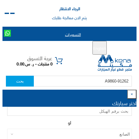
الرجاء الانتظار
يتم الان معالجة طلبك
التسعيرات
English
تسجيل جديد
تسجيل الدخول
|
عربة التسوق
0 منتجات - ر. س.0.00
بحث
×
اختر سيارتك
او