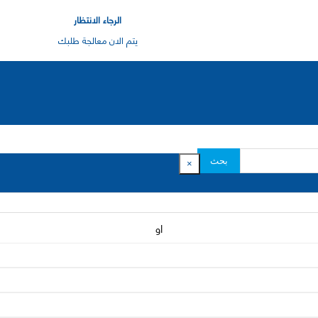
الرجاء الانتظار
يتم الان معالجة طلبك
بحث
×
او