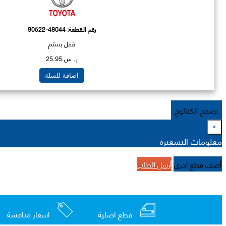
رقم القطعة:
90522-48044
قفل بستم
ر. س.25.95
اضافة للسلة
تصفح الكتالوج
×
معلومات التسعيرة
أضف قطع اخرى
أرسل الطلب
قطع اصلية
اسعار منافسة