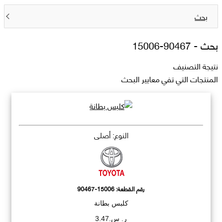
بحث
بحث -
90467-15006
نتيجة التصنيف
المنتجات التي تفي معايير البحث
النوع: أصلي
رقم القطعة:
90467-15006
كلبس بطانة
ر. س.3.47