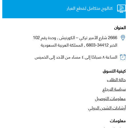
كتالوج متكامل لقطع الغيار
العنوان
2666 شارع الأمير تركي – الكورنيش , وحدة رقم 102
الخبر 34412-6803 , المملكة العربية السعودية
الساعة ٨ صباحًا إلى ٤ مساء من الأحد إلى الخميس
كيفية التسوق
حالة الطلب
سياسة الارجاع
معلومات التوصيل
أرشادات الشحن الدولي
معلومات