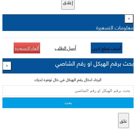
إغلاق
×
معلومات التسعيرة
أرسل الطلب
ألغاء التسعيرة
أضف قطع اخرى
بحث برقم الهيكل او رقم الشاصي
×
الرجاء ادخال رقم الهيكل في حال توفره لديك
بحث
غلق