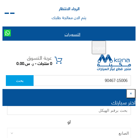
الرجاء الانتظار
يتم الان معالجة طلبك
التسعيرات
English
تسجيل جديد
تسجيل الدخول
|
عربة التسوق
0 منتجات - ر. س.0.00
بحث
×
اختر سيارتك
او