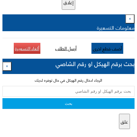
إغلاق
×
معلومات التسعيرة
أرسل الطلب
ألغاء التسعيرة
أضف قطع اخرى
بحث برقم الهيكل او رقم الشاصي
×
الرجاء ادخال رقم الهيكل في حال توفره لديك
بحث
غلق