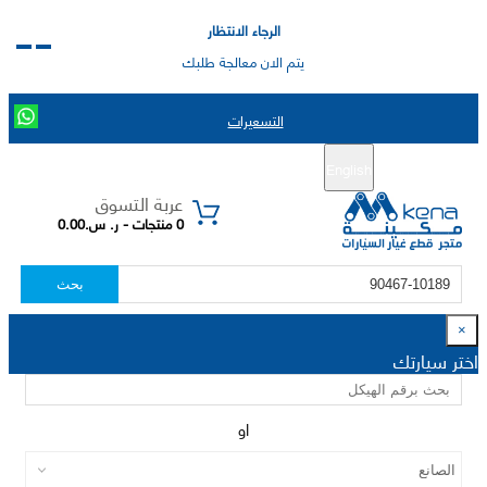
الرجاء الانتظار
يتم الان معالجة طلبك
التسعيرات
English
تسجيل جديد
تسجيل الدخول
|
عربة التسوق
0 منتجات - ر. س.0.00
بحث
×
اختر سيارتك
او