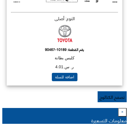
النوع: أصلي
رقم القطعة:
90467-10189
كلبس بطانة
ر. س.4.01
اضافة للسلة
تصفح الكتالوج
×
معلومات التسعيرة