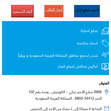
أرسل الطلب
أضف قطع اخرى
ألغاء التسعيرة
قطع اصلية
اسعار منافسة
شحن لجميع مناطق المملكة العربية السعوديه و
دولياً
كتالوج متكامل لقطع الغيار
العنوان
2666 شارع الأمير تركي – الكورنيش , وحدة رقم 102
الخبر 34412-6803 , المملكة العربية السعودية
الساعة ٨ صباحًا إلى ٤ مساء من الأحد إلى الخميس