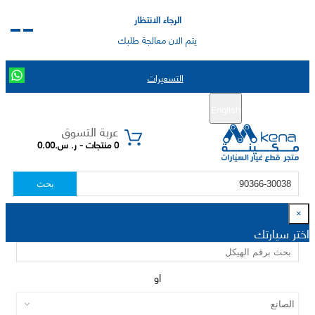
الرجاء الانتظار
يتم الان معالجة طلبك
التسعيرات
English
تسجيل جديد
تسجيل الدخول
|
عربة التسوق
0 منتجات - ر. س.0.00
بحث
×
اختر سيارتك
او