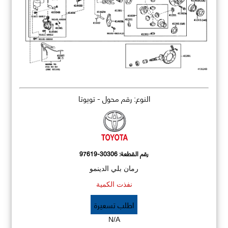
النوع: رقم محول - تويوتا
رقم القطعة:
97619-30306
رمان بلي الدينمو
نفذت الكمية
اطلب تسعيرة
N/A