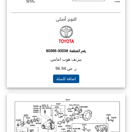
النوع: أصلي
رقم القطعة:
90366-30038
بيرنف هوب امامي
ر. س.96.94
اضافة للسلة