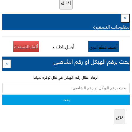
إغلاق
×
معلومات التسعيرة
أرسل الطلب
ألغاء التسعيرة
أضف قطع اخرى
بحث برقم الهيكل او رقم الشاصي
×
الرجاء ادخال رقم الهيكل في حال توفره لديك
بحث
غلق