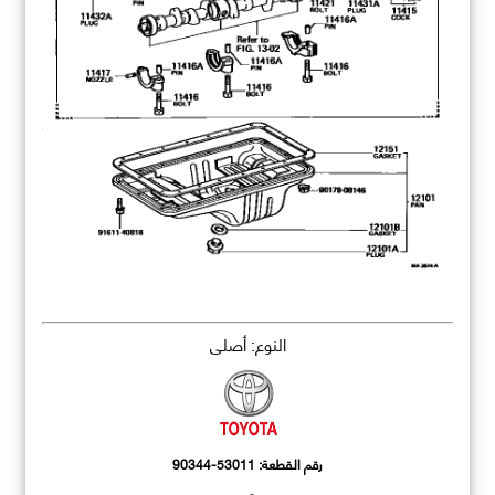
النوع: أصلي
رقم القطعة:
90344-53011