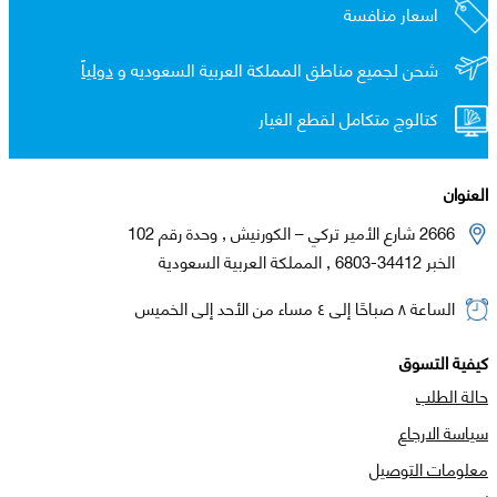
اسعار منافسة
شحن لجميع مناطق المملكة العربية السعوديه و
دولياً
كتالوج متكامل لقطع الغيار
العنوان
2666 شارع الأمير تركي – الكورنيش , وحدة رقم 102
الخبر 34412-6803 , المملكة العربية السعودية
الساعة ٨ صباحًا إلى ٤ مساء من الأحد إلى الخميس
كيفية التسوق
حالة الطلب
سياسة الارجاع
معلومات التوصيل