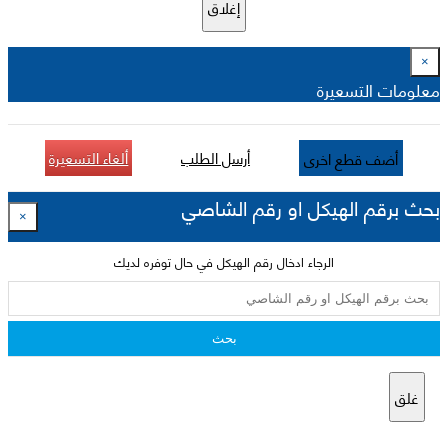
إغلاق
×
معلومات التسعيرة
أرسل الطلب
ألغاء التسعيرة
أضف قطع اخرى
بحث برقم الهيكل او رقم الشاصي
×
الرجاء ادخال رقم الهيكل في حال توفره لديك
بحث
غلق