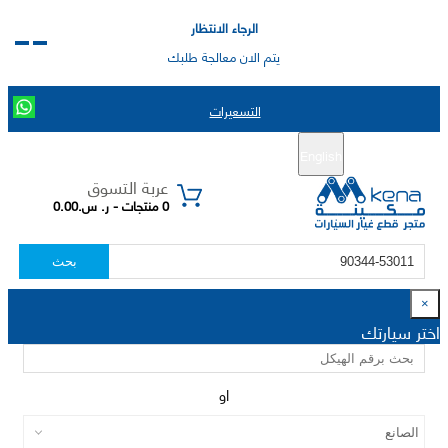
الرجاء الانتظار
يتم الان معالجة طلبك
التسعيرات
English
تسجيل جديد
تسجيل الدخول
|
عربة التسوق
0 منتجات - ر. س.0.00
بحث
×
اختر سيارتك
او