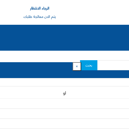
الرجاء الانتظار
يتم الان معالجة طلبك
بحث
×
او