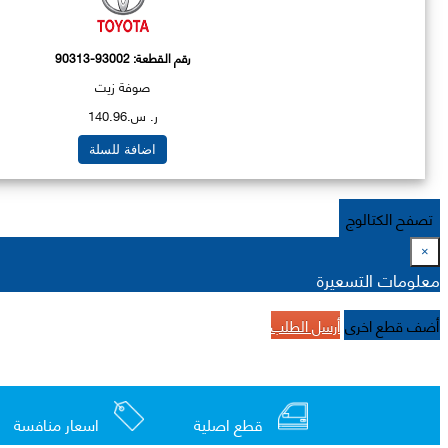
رقم القطعة:
90313-93002
صوفة زيت
ر. س.140.96
اضافة للسلة
تصفح الكتالوج
×
معلومات التسعيرة
أضف قطع اخرى
أرسل الطلب
قطع اصلية
اسعار منافسة