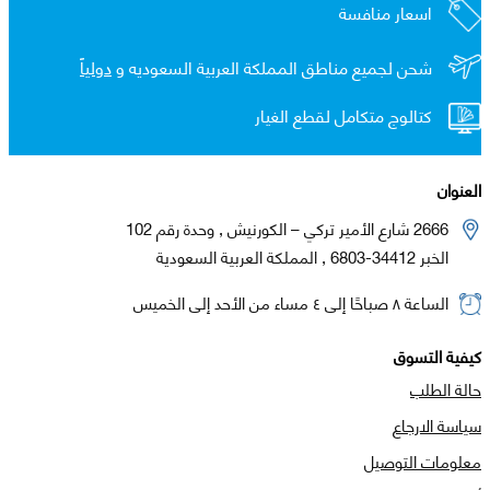
اسعار منافسة
شحن لجميع مناطق المملكة العربية السعوديه و
دولياً
كتالوج متكامل لقطع الغيار
العنوان
2666 شارع الأمير تركي – الكورنيش , وحدة رقم 102
الخبر 34412-6803 , المملكة العربية السعودية
الساعة ٨ صباحًا إلى ٤ مساء من الأحد إلى الخميس
كيفية التسوق
حالة الطلب
سياسة الارجاع
معلومات التوصيل