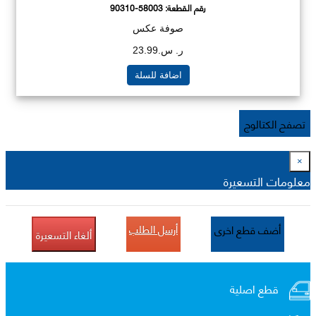
رقم القطعة:
90310-58003
صوفة عكس
ر. س.23.99
اضافة للسلة
تصفح الكتالوج
×
معلومات التسعيرة
أرسل الطلب
أضف قطع اخرى
ألغاء التسعيرة
قطع اصلية