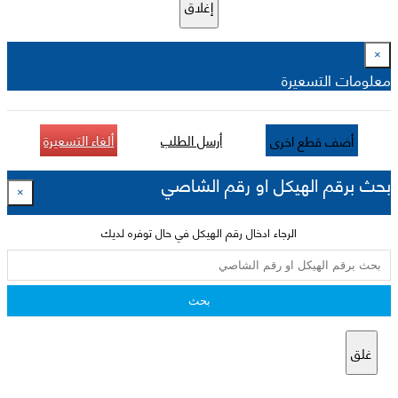
إغلاق
×
معلومات التسعيرة
أرسل الطلب
ألغاء التسعيرة
أضف قطع اخرى
بحث برقم الهيكل او رقم الشاصي
×
الرجاء ادخال رقم الهيكل في حال توفره لديك
بحث
غلق