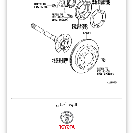
النوع: أصلي