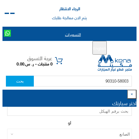
الرجاء الانتظار
يتم الان معالجة طلبك
التسعيرات
English
تسجيل جديد
تسجيل الدخول
|
عربة التسوق
0 منتجات - ر. س.0.00
بحث
×
اختر سيارتك
او