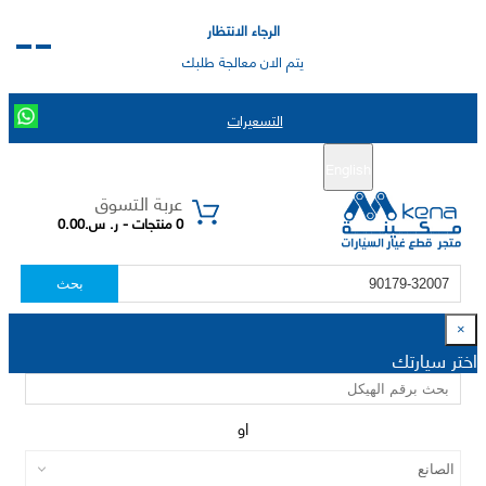
الرجاء الانتظار
يتم الان معالجة طلبك
التسعيرات
English
تسجيل جديد
تسجيل الدخول
|
عربة التسوق
0 منتجات - ر. س.0.00
بحث
×
اختر سيارتك
او