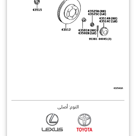
النوع: أصلي