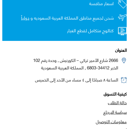
اسعار منافسة
شحن لجميع مناطق المملكة العربية السعوديه و
دولياً
كتالوج متكامل لقطع الغيار
العنوان
2666 شارع الأمير تركي – الكورنيش , وحدة رقم 102
الخبر 34412-6803 , المملكة العربية السعودية
الساعة ٨ صباحًا إلى ٤ مساء من الأحد إلى الخميس
كيفية التسوق
حالة الطلب
سياسة الارجاع
معلومات التوصيل