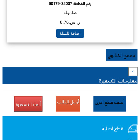
رقم القطعة:
90179-32007
صامولة
ر. س.8.76
اضافة للسلة
تصفح الكتالوج
×
معلومات التسعيرة
أرسل الطلب
أضف قطع اخرى
ألغاء التسعيرة
قطع اصلية