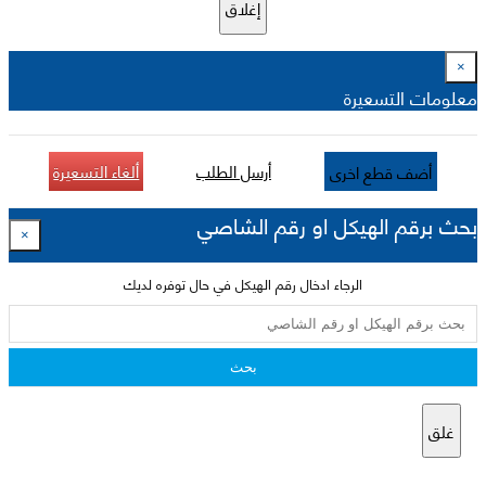
إغلاق
×
معلومات التسعيرة
أرسل الطلب
ألغاء التسعيرة
أضف قطع اخرى
بحث برقم الهيكل او رقم الشاصي
×
الرجاء ادخال رقم الهيكل في حال توفره لديك
بحث
غلق