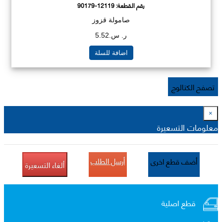
رقم القطعة:
90179-12119
صامولة قزوز
ر. س.5.52
اضافة للسلة
تصفح الكتالوج
×
معلومات التسعيرة
أرسل الطلب
أضف قطع اخرى
ألغاء التسعيرة
قطع اصلية