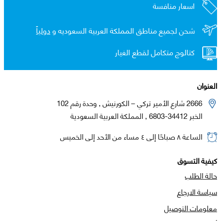
اسعار منافسة
شحن لجميع مناطق المملكة العربية السعوديه و
دولياً
كتالوج متكامل لقطع الغيار
العنوان
2666 شارع الأمير تركي – الكورنيش , وحدة رقم 102
الخبر 34412-6803 , المملكة العربية السعودية
الساعة ٨ صباحًا إلى ٤ مساء من الأحد إلى الخميس
كيفية التسوق
حالة الطلب
سياسة الارجاع
معلومات التوصيل