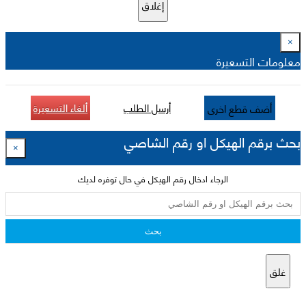
إغلاق
×
معلومات التسعيرة
أرسل الطلب
ألغاء التسعيرة
أضف قطع اخرى
بحث برقم الهيكل او رقم الشاصي
×
الرجاء ادخال رقم الهيكل في حال توفره لديك
بحث
غلق