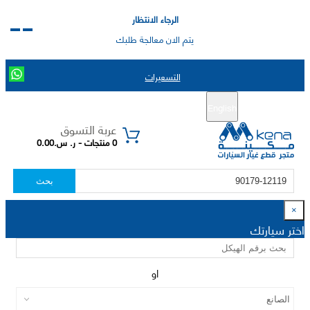
الرجاء الانتظار
يتم الان معالجة طلبك
التسعيرات
English
تسجيل جديد
تسجيل الدخول
|
عربة التسوق
0 منتجات - ر. س.0.00
بحث
×
اختر سيارتك
او