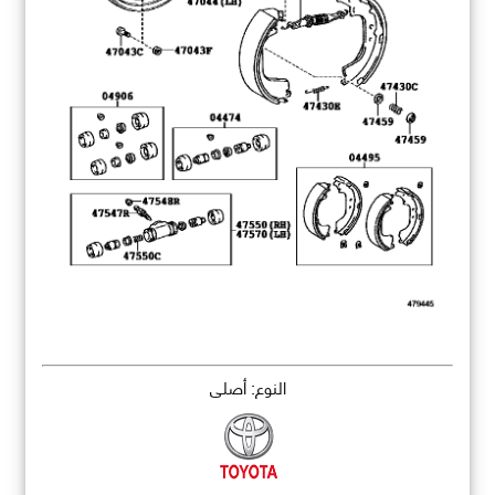
النوع: أصلي