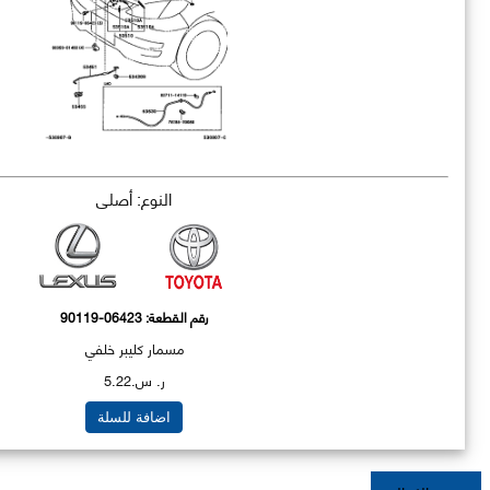
النوع: أصلي
رقم القطعة:
90119-06423
مسمار كليبر خلفي
ر. س.5.22
اضافة للسلة