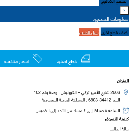
تصفح الكتالوج
×
معلومات التسعيرة
أضف قطع اخرى
أرسل الطلب
قطع اصلية
اسعار منافسة
العنوان
2666 شارع الأمير تركي – الكورنيش , وحدة رقم 102
الخبر 34412-6803 , المملكة العربية السعودية
الساعة ٨ صباحًا إلى ٤ مساء من الأحد إلى الخميس
كيفية التسوق
حالة الطلب