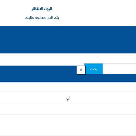
الرجاء الانتظار
يتم الان معالجة طلبك
بحث
×
او