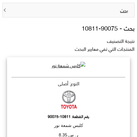
بحث
بحث -
90075-10811
نتيجة التصنيف
المنتجات التي تفي معايير البحث
النوع: أصلي
رقم القطعة:
90075-10811
كلبس شمعة نور
ر. س.8.35