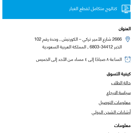
كتالوج متكامل لقطع الغيار
العنوان
2666 شارع الأمير تركي – الكورنيش , وحدة رقم 102
الخبر 34412-6803 , المملكة العربية السعودية
الساعة ٨ صباحًا إلى ٤ مساء من الأحد إلى الخميس
كيفية التسوق
حالة الطلب
سياسة الارجاع
معلومات التوصيل
أرشادات الشحن الدولي
معلومات