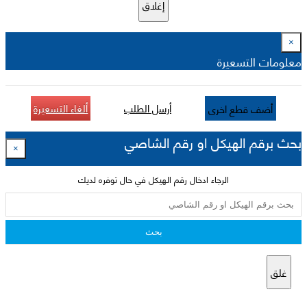
إغلاق
×
معلومات التسعيرة
أرسل الطلب
ألغاء التسعيرة
أضف قطع اخرى
بحث برقم الهيكل او رقم الشاصي
×
الرجاء ادخال رقم الهيكل في حال توفره لديك
بحث
غلق