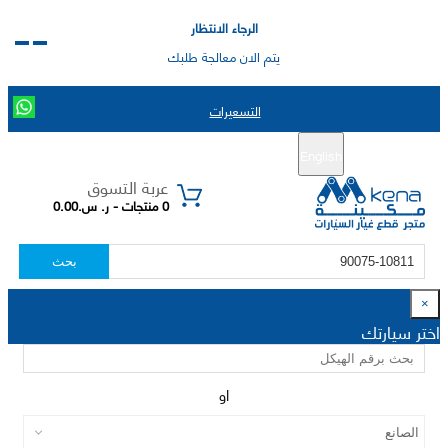
الرجاء الانتظار
يتم الان معالجة طلبك
التسعيرات
English
تسجيل جديد
تسجيل الدخول
|
عربة التسوق
0 منتجات - ر. س.0.00
بحث
×
اختر سيارتك
او