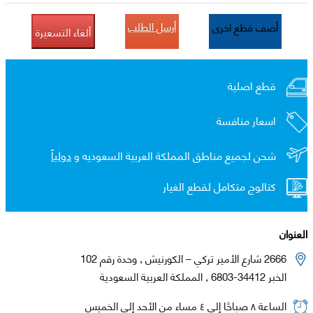
أرسل الطلب
أضف قطع اخرى
ألغاء التسعيرة
قطع اصلية
اسعار منافسة
شحن لجميع مناطق المملكة العربية السعوديه و
دولياً
كتالوج متكامل لقطع الغيار
العنوان
2666 شارع الأمير تركي – الكورنيش , وحدة رقم 102
الخبر 34412-6803 , المملكة العربية السعودية
الساعة ٨ صباحًا إلى ٤ مساء من الأحد إلى الخميس