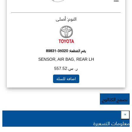
النوع: أصلي
رقم القطعة:
89831-35020
SENSOR, AIR BAG, REAR LH
ر. س.557.52
اضافة للسلة
تصفح الكتالوج
×
معلومات التسعيرة