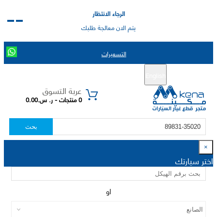
الرجاء الانتظار
يتم الان معالجة طلبك
التسعيرات
English
تسجيل جديد
تسجيل الدخول
|
عربة التسوق
0 منتجات - ر. س.0.00
بحث
×
اختر سيارتك
او