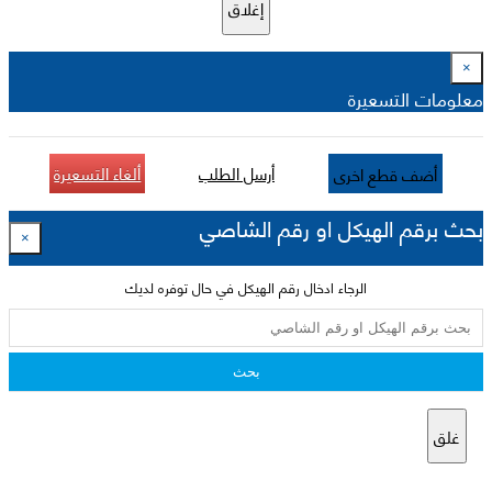
إغلاق
×
معلومات التسعيرة
أرسل الطلب
ألغاء التسعيرة
أضف قطع اخرى
بحث برقم الهيكل او رقم الشاصي
×
الرجاء ادخال رقم الهيكل في حال توفره لديك
بحث
غلق