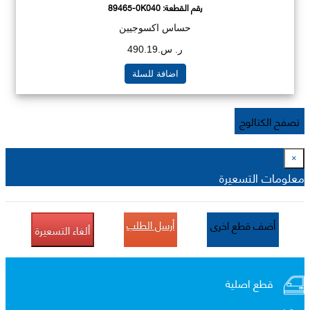
رقم القطعة:
89465-0K040
حساس اكسوجيين
ر. س.490.19
اضافة للسلة
تصفح الكتالوج
×
معلومات التسعيرة
أرسل الطلب
أضف قطع اخرى
ألغاء التسعيرة
قطع اصلية