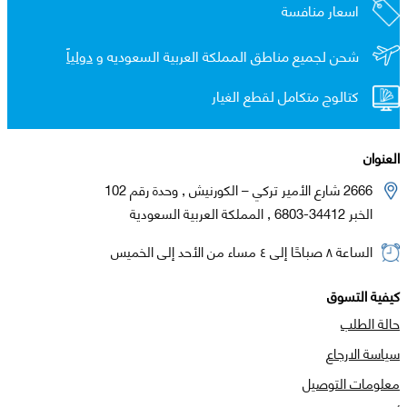
اسعار منافسة
شحن لجميع مناطق المملكة العربية السعوديه و
دولياً
كتالوج متكامل لقطع الغيار
العنوان
2666 شارع الأمير تركي – الكورنيش , وحدة رقم 102
الخبر 34412-6803 , المملكة العربية السعودية
الساعة ٨ صباحًا إلى ٤ مساء من الأحد إلى الخميس
كيفية التسوق
حالة الطلب
سياسة الارجاع
معلومات التوصيل