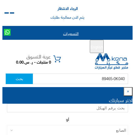
الرجاء الانتظار
يتم الان معالجة طلبك
التسعيرات
English
تسجيل جديد
تسجيل الدخول
|
عربة التسوق
0 منتجات - ر. س.0.00
بحث
×
اختر سيارتك
او