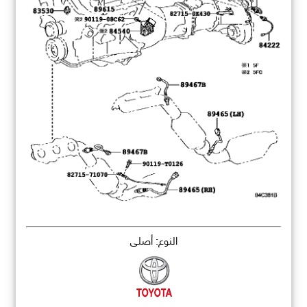
النوع: أصلي