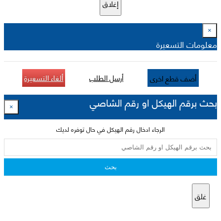
إغلاق
×
معلومات التسعيرة
أرسل الطلب
ألغاء التسعيرة
أضف قطع اخرى
بحث برقم الهيكل او رقم الشاصي
×
الرجاء ادخال رقم الهيكل في حال توفره لديك
بحث
غلق