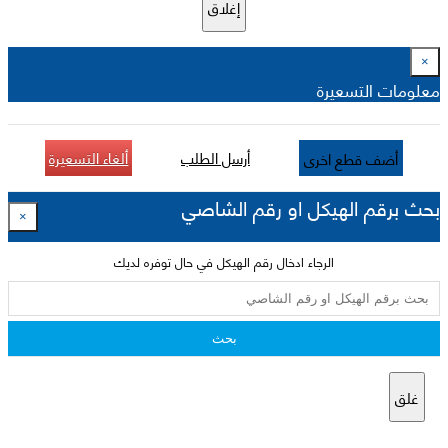
إغلاق
×
معلومات التسعيرة
أرسل الطلب
ألغاء التسعيرة
أضف قطع اخرى
بحث برقم الهيكل او رقم الشاصي
×
الرجاء ادخال رقم الهيكل في حال توفره لديك
بحث
غلق