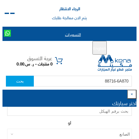
الرجاء الانتظار
يتم الان معالجة طلبك
التسعيرات
English
تسجيل جديد
تسجيل الدخول
|
عربة التسوق
0 منتجات - ر. س.0.00
بحث
×
اختر سيارتك
او