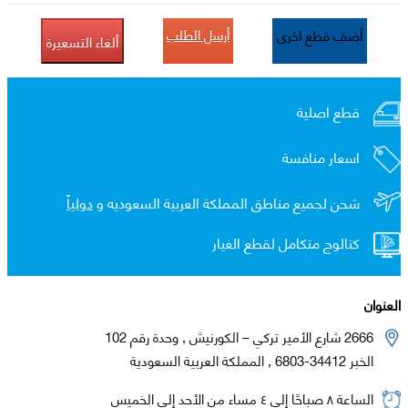
أرسل الطلب
أضف قطع اخرى
ألغاء التسعيرة
قطع اصلية
اسعار منافسة
شحن لجميع مناطق المملكة العربية السعوديه و
دولياً
كتالوج متكامل لقطع الغيار
العنوان
2666 شارع الأمير تركي – الكورنيش , وحدة رقم 102
الخبر 34412-6803 , المملكة العربية السعودية
الساعة ٨ صباحًا إلى ٤ مساء من الأحد إلى الخميس