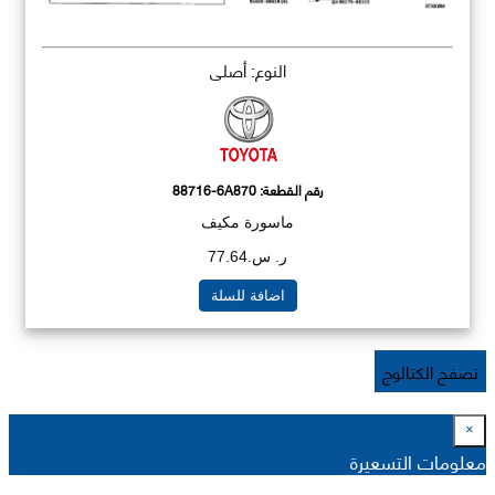
النوع: أصلي
رقم القطعة:
88716-6A870
ماسورة مكيف
ر. س.77.64
اضافة للسلة
تصفح الكتالوج
×
معلومات التسعيرة