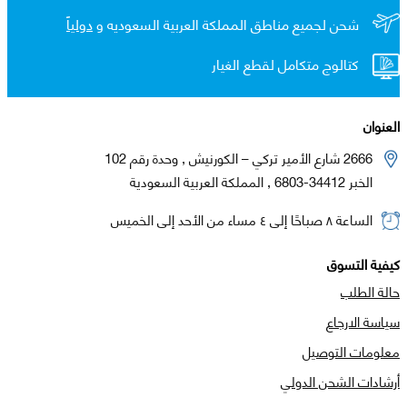
شحن لجميع مناطق المملكة العربية السعوديه و
دولياً
كتالوج متكامل لقطع الغيار
العنوان
2666 شارع الأمير تركي – الكورنيش , وحدة رقم 102
الخبر 34412-6803 , المملكة العربية السعودية
الساعة ٨ صباحًا إلى ٤ مساء من الأحد إلى الخميس
كيفية التسوق
حالة الطلب
سياسة الارجاع
معلومات التوصيل
أرشادات الشحن الدولي