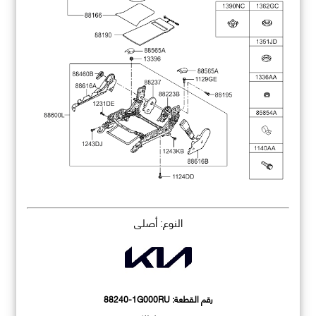
النوع: أصلي
رقم القطعة:
88240-1G000RU