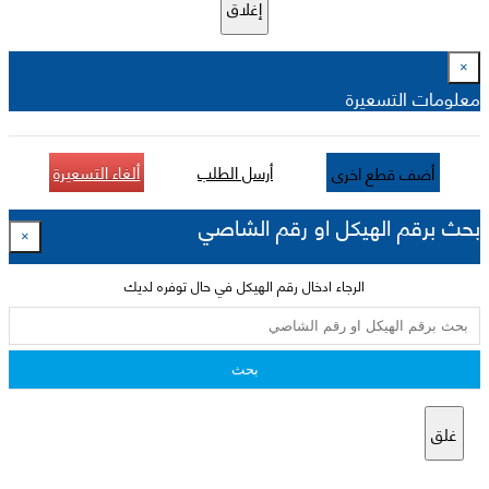
إغلاق
×
معلومات التسعيرة
أرسل الطلب
ألغاء التسعيرة
أضف قطع اخرى
بحث برقم الهيكل او رقم الشاصي
×
الرجاء ادخال رقم الهيكل في حال توفره لديك
بحث
غلق