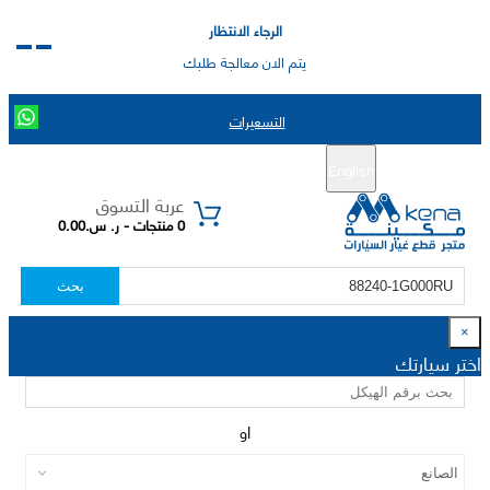
الرجاء الانتظار
يتم الان معالجة طلبك
التسعيرات
English
تسجيل جديد
تسجيل الدخول
|
عربة التسوق
0 منتجات - ر. س.0.00
بحث
×
اختر سيارتك
او