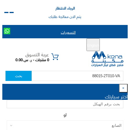
الرجاء الانتظار
يتم الان معالجة طلبك
التسعيرات
English
تسجيل جديد
تسجيل الدخول
|
عربة التسوق
0 منتجات - ر. س.0.00
بحث
×
اختر سيارتك
او