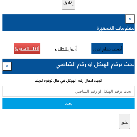
إغلاق
×
معلومات التسعيرة
أرسل الطلب
ألغاء التسعيرة
أضف قطع اخرى
بحث برقم الهيكل او رقم الشاصي
×
الرجاء ادخال رقم الهيكل في حال توفره لديك
بحث
غلق