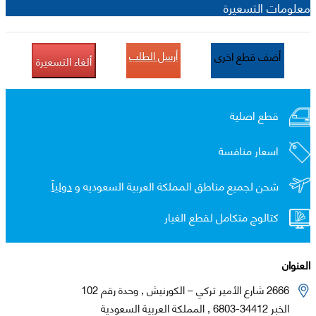
معلومات التسعيرة
أرسل الطلب
أضف قطع اخرى
ألغاء التسعيرة
قطع اصلية
اسعار منافسة
شحن لجميع مناطق المملكة العربية السعوديه و
دولياً
كتالوج متكامل لقطع الغيار
العنوان
2666 شارع الأمير تركي – الكورنيش , وحدة رقم 102
الخبر 34412-6803 , المملكة العربية السعودية