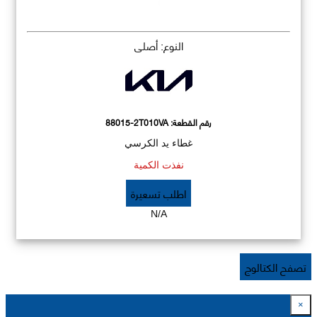
النوع: أصلي
رقم القطعة:
88015-2T010VA
غطاء يد الكرسي
نفذت الكمية
اطلب تسعيرة
N/A
تصفح الكتالوج
×