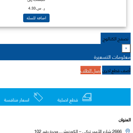
ر. س.4.33
اضافة للسلة
تصفح الكتالوج
×
معلومات التسعيرة
أضف قطع اخرى
أرسل الطلب
قطع اصلية
اسعار منافسة
العنوان
2666 شارع الأمير تركي – الكورنيش , وحدة رقم 102