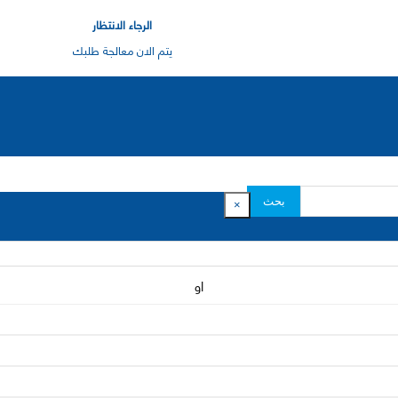
الرجاء الانتظار
يتم الان معالجة طلبك
بحث
×
او