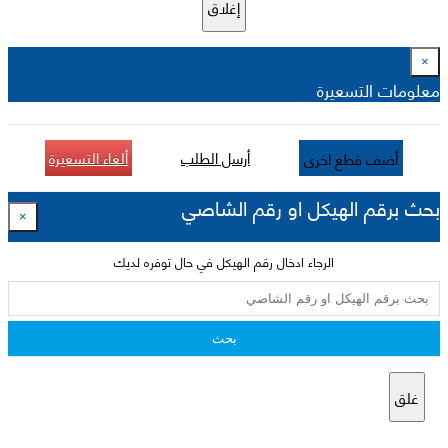
إغلاق
×
معلومات التسعيرة
أرسل الطلب
ألغاء التسعيرة
أضف قطع اخرى
بحث برقم الهيكل او رقم الشاصي
×
الرجاء ادخال رقم الهيكل في حال توفره لديك
بحث
غلق