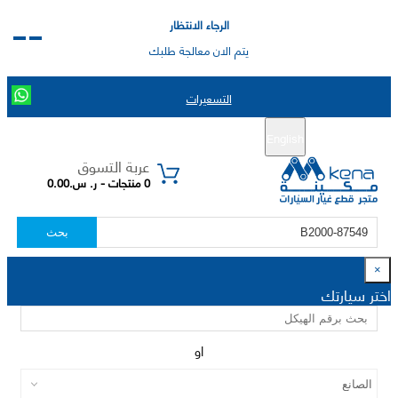
الرجاء الانتظار
يتم الان معالجة طلبك
التسعيرات
English
تسجيل جديد
تسجيل الدخول
|
عربة التسوق
0 منتجات - ر. س.0.00
بحث
×
اختر سيارتك
او