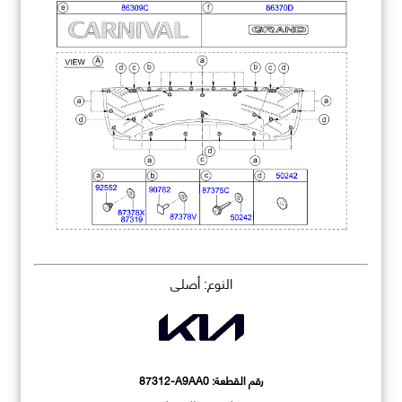
النوع: أصلي
رقم القطعة:
87312-A9AA0