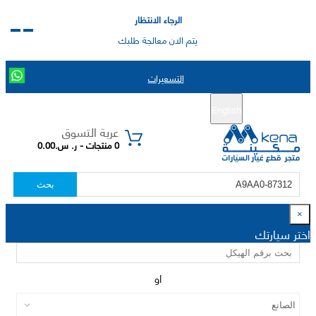
الرجاء الانتظار
يتم الان معالجة طلبك
التسعيرات
English
تسجيل جديد
تسجيل الدخول
|
عربة التسوق
0 منتجات - ر. س.0.00
بحث
×
اختر سيارتك
او