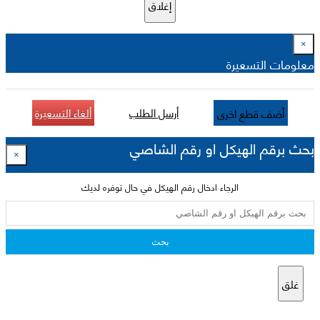
إغلاق
×
معلومات التسعيرة
أرسل الطلب
ألغاء التسعيرة
أضف قطع اخرى
بحث برقم الهيكل او رقم الشاصي
×
الرجاء ادخال رقم الهيكل في حال توفره لديك
بحث
غلق