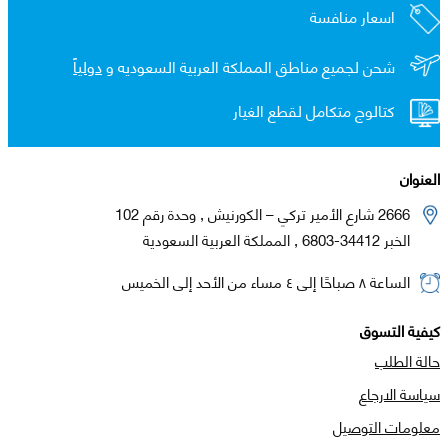
اسعار منافسة
شحن لجميع مناطق المملكة العربية السعوديه و
دولياً
كتالوج متكامل لقطع الغيار
العنوان
2666 شارع الأمير تركي – الكورنيش , وحدة رقم 102
الخبر 34412-6803 , المملكة العربية السعودية
الساعة ٨ صباحًا إلى ٤ مساء من الأحد إلى الخميس
كيفية التسوق
حالة الطلب
سياسة الارجاع
معلومات التوصيل