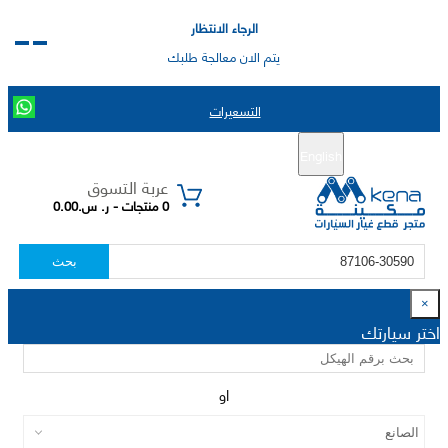
الرجاء الانتظار
يتم الان معالجة طلبك
التسعيرات
English
تسجيل جديد
تسجيل الدخول
|
عربة التسوق
0 منتجات - ر. س.0.00
بحث
×
اختر سيارتك
او