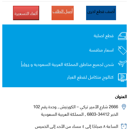
أرسل الطلب
أضف قطع اخرى
ألغاء التسعيرة
قطع اصلية
اسعار منافسة
شحن لجميع مناطق المملكة العربية السعوديه و
دولياً
كتالوج متكامل لقطع الغيار
العنوان
2666 شارع الأمير تركي – الكورنيش , وحدة رقم 102
الخبر 34412-6803 , المملكة العربية السعودية
الساعة ٨ صباحًا إلى ٤ مساء من الأحد إلى الخميس