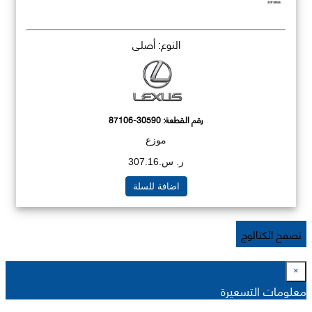
النوع: أصلي
رقم القطعة:
87106-30590
موزع
ر. س.307.16
اضافة للسلة
تصفح الكتالوج
×
معلومات التسعيرة