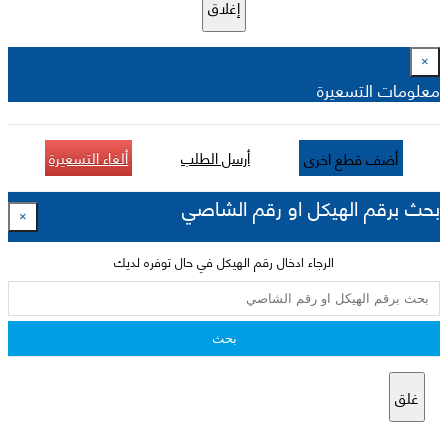
إغلاق
×
معلومات التسعيرة
أرسل الطلب
ألغاء التسعيرة
أضف قطع اخرى
بحث برقم الهيكل او رقم الشاصي
×
الرجاء ادخال رقم الهيكل في حال توفره لديك
بحث
غلق