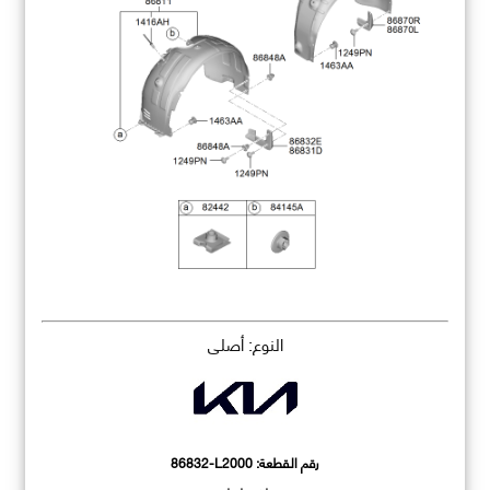
النوع: أصلي
رقم القطعة:
86832-L2000