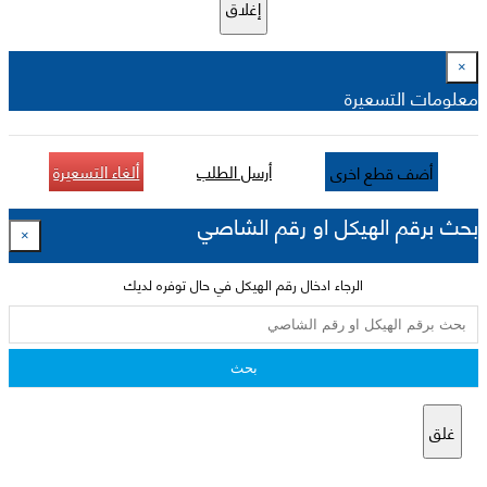
إغلاق
×
معلومات التسعيرة
أرسل الطلب
ألغاء التسعيرة
أضف قطع اخرى
بحث برقم الهيكل او رقم الشاصي
×
الرجاء ادخال رقم الهيكل في حال توفره لديك
بحث
غلق