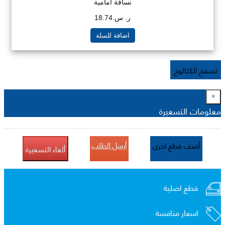
نسافة امامية
ر. س.18.74
اضافة للسلة
تصفح الكتالوج
×
معلومات التسعيرة
أرسل الطلب
أضف قطع اخرى
ألغاء التسعيرة
قطع اصلية
اسعار منافسة