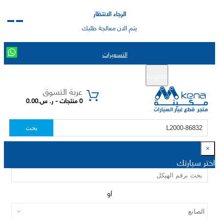
الرجاء الانتظار
يتم الان معالجة طلبك
التسعيرات
English
تسجيل جديد
تسجيل الدخول
|
عربة التسوق
0 منتجات - ر. س.0.00
بحث
×
اختر سيارتك
او