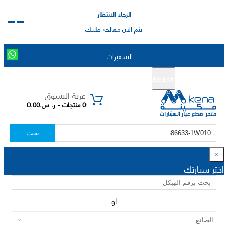
الرجاء الانتظار
يتم الان معالجة طلبك
التسعيرات
English
تسجيل جديد
تسجيل الدخول
|
عربة التسوق
0 منتجات - ر. س.0.00
بحث
×
اختر سيارتك
او