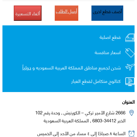
أرسل الطلب
أضف قطع اخرى
ألغاء التسعيرة
قطع اصلية
اسعار منافسة
شحن لجميع مناطق المملكة العربية السعوديه و
دولياً
كتالوج متكامل لقطع الغيار
العنوان
2666 شارع الأمير تركي – الكورنيش , وحدة رقم 102
الخبر 34412-6803 , المملكة العربية السعودية
الساعة ٨ صباحًا إلى ٤ مساء من الأحد إلى الخميس