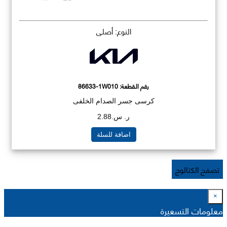
النوع: أصلي
رقم القطعة:
86633-1W010
كرسى جسر الصدام الخلفى
ر. س.2.88
اضافة للسلة
تصفح الكتالوج
×
معلومات التسعيرة