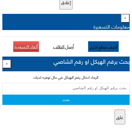
إغلاق
×
معلومات التسعيرة
أرسل الطلب
ألغاء التسعيرة
أضف قطع اخرى
بحث برقم الهيكل او رقم الشاصي
×
الرجاء ادخال رقم الهيكل في حال توفره لديك
بحث
غلق