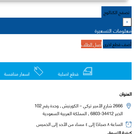
تصفح الكتالوج
×
معلومات التسعيرة
أضف قطع اخرى
أرسل الطلب
قطع اصلية
اسعار منافسة
العنوان
2666 شارع الأمير تركي – الكورنيش , وحدة رقم 102
الخبر 34412-6803 , المملكة العربية السعودية
الساعة ٨ صباحًا إلى ٤ مساء من الأحد إلى الخميس
كيفية التسوق