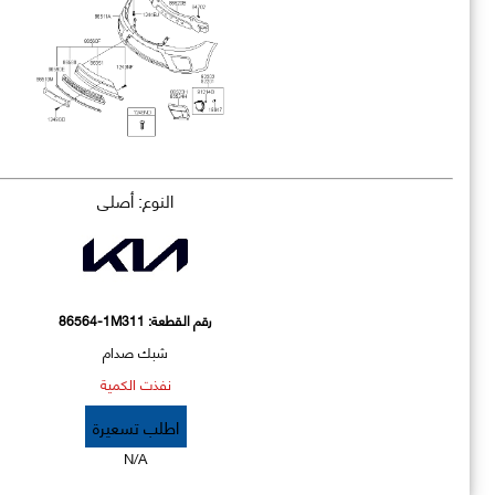
النوع: أصلي
رقم القطعة:
86564-1M311
شبك صدام
نفذت الكمية
اطلب تسعيرة
N/A