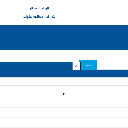
الرجاء الانتظار
يتم الان معالجة طلبك
بحث
×
او