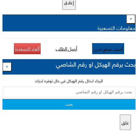
إغلاق
×
معلومات التسعيرة
أرسل الطلب
ألغاء التسعيرة
أضف قطع اخرى
بحث برقم الهيكل او رقم الشاصي
×
الرجاء ادخال رقم الهيكل في حال توفره لديك
بحث
غلق