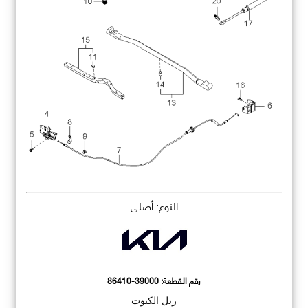
النوع: أصلي
رقم القطعة:
86410-39000
ربل الكبوت