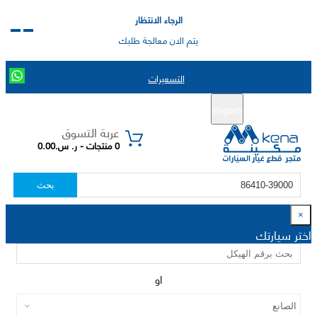
الرجاء الانتظار
يتم الان معالجة طلبك
التسعيرات
English
تسجيل جديد
تسجيل الدخول
|
عربة التسوق
0 منتجات - ر. س.0.00
بحث
×
اختر سيارتك
او