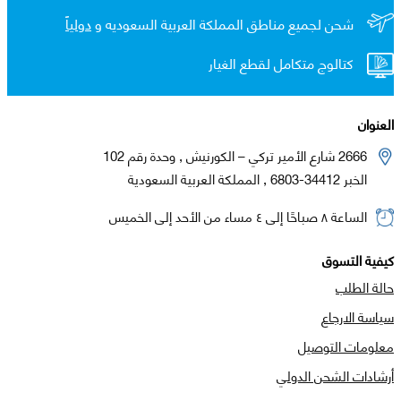
شحن لجميع مناطق المملكة العربية السعوديه و
دولياً
كتالوج متكامل لقطع الغيار
العنوان
2666 شارع الأمير تركي – الكورنيش , وحدة رقم 102
الخبر 34412-6803 , المملكة العربية السعودية
الساعة ٨ صباحًا إلى ٤ مساء من الأحد إلى الخميس
كيفية التسوق
حالة الطلب
سياسة الارجاع
معلومات التوصيل
أرشادات الشحن الدولي