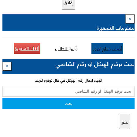
إغلاق
×
معلومات التسعيرة
أرسل الطلب
ألغاء التسعيرة
أضف قطع اخرى
بحث برقم الهيكل او رقم الشاصي
×
الرجاء ادخال رقم الهيكل في حال توفره لديك
بحث
غلق