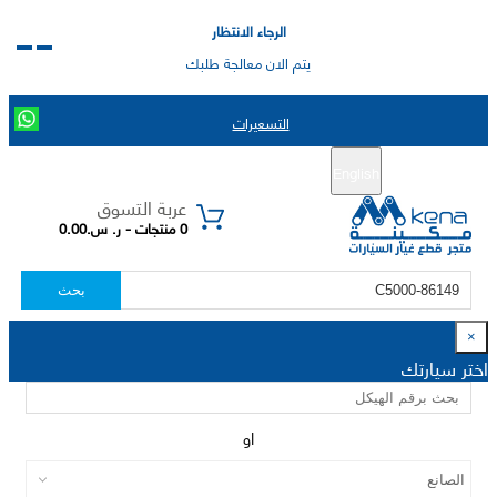
الرجاء الانتظار
يتم الان معالجة طلبك
التسعيرات
English
تسجيل جديد
تسجيل الدخول
|
عربة التسوق
0 منتجات - ر. س.0.00
بحث
×
اختر سيارتك
او