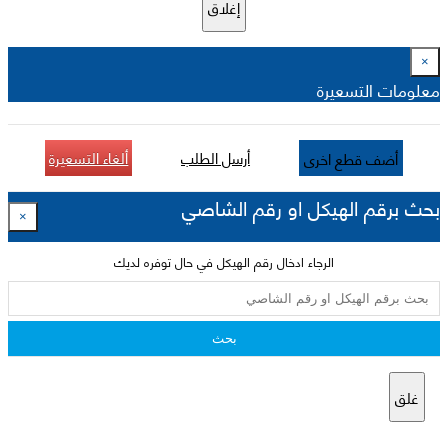
إغلاق
×
معلومات التسعيرة
أرسل الطلب
ألغاء التسعيرة
أضف قطع اخرى
بحث برقم الهيكل او رقم الشاصي
×
الرجاء ادخال رقم الهيكل في حال توفره لديك
بحث
غلق