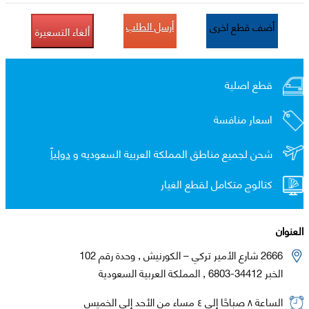
أرسل الطلب
أضف قطع اخرى
ألغاء التسعيرة
قطع اصلية
اسعار منافسة
شحن لجميع مناطق المملكة العربية السعوديه و
دولياً
كتالوج متكامل لقطع الغيار
العنوان
2666 شارع الأمير تركي – الكورنيش , وحدة رقم 102
الخبر 34412-6803 , المملكة العربية السعودية
الساعة ٨ صباحًا إلى ٤ مساء من الأحد إلى الخميس