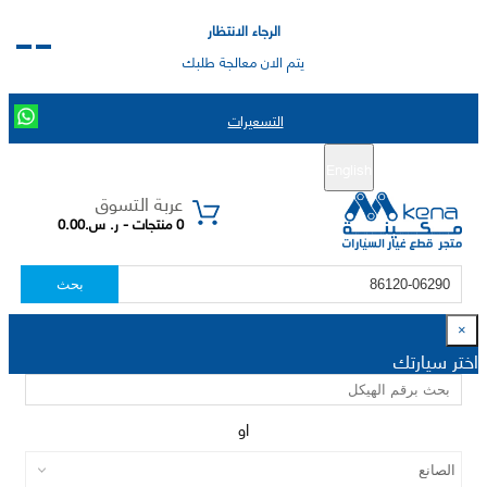
الرجاء الانتظار
يتم الان معالجة طلبك
التسعيرات
English
تسجيل جديد
تسجيل الدخول
|
عربة التسوق
0 منتجات - ر. س.0.00
بحث
×
اختر سيارتك
او