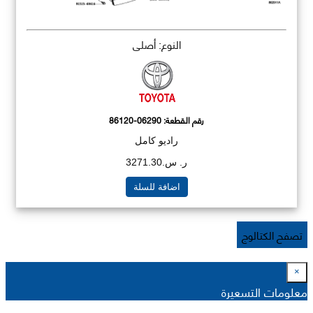
النوع: أصلي
رقم القطعة:
86120-06290
راديو كامل
ر. س.3271.30
اضافة للسلة
تصفح الكتالوج
×
معلومات التسعيرة