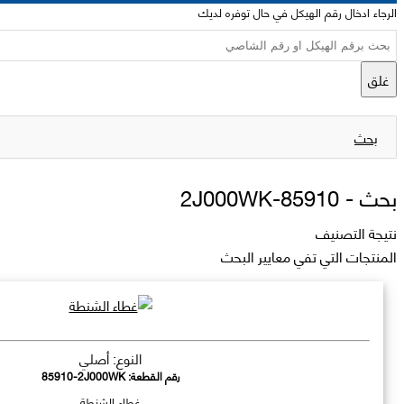
الرجاء ادخال رقم الهيكل في حال توفره لديك
غلق
بحث
بحث -
85910-2J000WK
نتيجة التصنيف
المنتجات التي تفي معايير البحث
النوع: أصلي
رقم القطعة:
85910-2J000WK
غطاء الشنطة