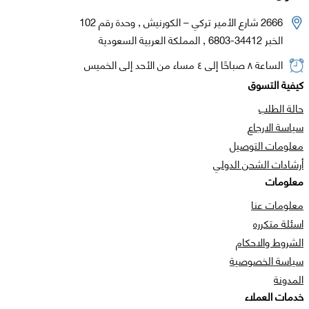
2666 شارع الأمير تركي – الكورنيش , وحدة رقم 102
الخبر 34412-6803 , المملكة العربية السعودية
الساعة ٨ صباحًا إلى ٤ مساء من الأحد إلى الخميس
كيفية التسوق
حالة الطلب
سياسة الارجاع
معلومات التوصيل
أرشادات الشحن الدولي
معلومات
معلومات عنا
اسئلة متكرره
الشروط والاحكام
سياسة الخصوصية
المدونة
خدمات العملاء