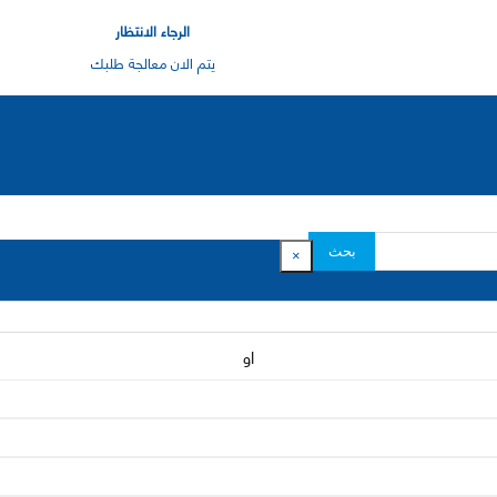
الرجاء الانتظار
يتم الان معالجة طلبك
بحث
×
او