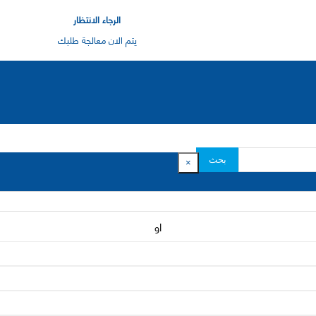
الرجاء الانتظار
يتم الان معالجة طلبك
بحث
×
او