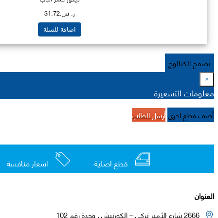
ر. س.31.72
اضافة للسلة
تصفح الكتالوج
×
معلومات التسعيرة
أضف قطع اخرى
أرسل الطلب
قطع اصلية
اسعار منافسة
العنوان
2666 شارع الأمير تركي – الكورنيش , وحدة رقم 102