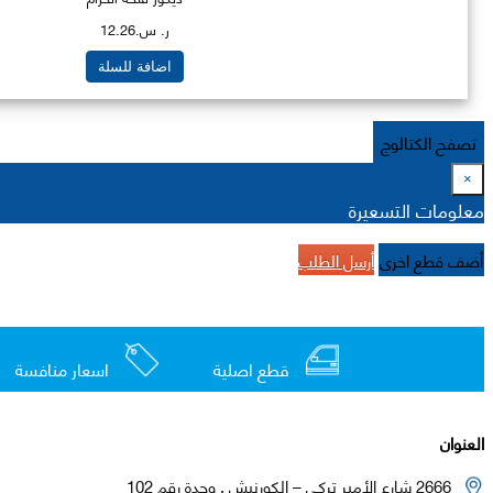
ر. س.12.26
اضافة للسلة
تصفح الكتالوج
×
معلومات التسعيرة
أضف قطع اخرى
أرسل الطلب
قطع اصلية
اسعار منافسة
العنوان
2666 شارع الأمير تركي – الكورنيش , وحدة رقم 102