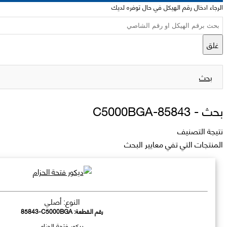
الرجاء ادخال رقم الهيكل في حال توفره لديك
غلق
بحث
بحث -
85843-C5000BGA
نتيجة التصنيف
المنتجات التي تفي معايير البحث
النوع: أصلي
رقم القطعة:
85843-C5000BGA
ديكور فتحة الحزام