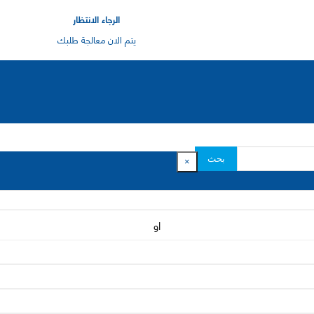
الرجاء الانتظار
يتم الان معالجة طلبك
بحث
×
او