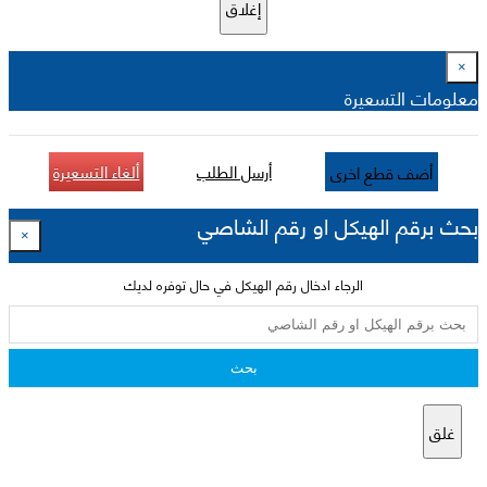
إغلاق
×
معلومات التسعيرة
أرسل الطلب
ألغاء التسعيرة
أضف قطع اخرى
بحث برقم الهيكل او رقم الشاصي
×
الرجاء ادخال رقم الهيكل في حال توفره لديك
بحث
غلق