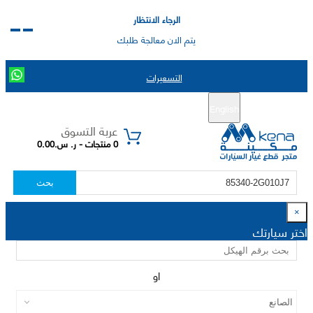
الرجاء الانتظار
يتم الان معالجة طلبك
التسعيرات
English
تسجيل جديد
تسجيل الدخول
|
عربة التسوق
0 منتجات - ر. س.0.00
بحث
×
اختر سيارتك
او