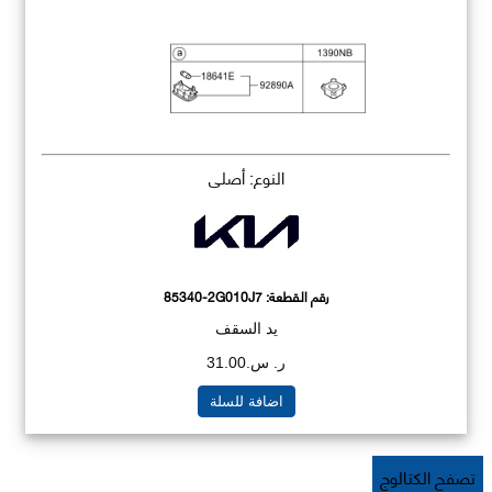
النوع: أصلي
رقم القطعة:
85340-2G010J7
يد السقف
ر. س.31.00
اضافة للسلة
تصفح الكتالوج