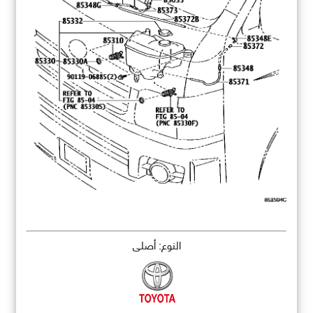
النوع: أصلي