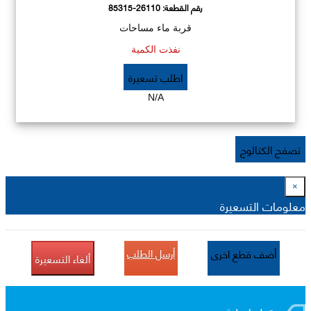
رقم القطعة:
85315-26110
قربة ماء مساحات
نفذت الكمية
اطلب تسعيرة
N/A
تصفح الكتالوج
×
معلومات التسعيرة
أرسل الطلب
أضف قطع اخرى
ألغاء التسعيرة