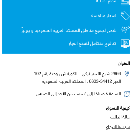
قطع اصلية
اسعار منافسة
شحن لجميع مناطق المملكة العربية السعوديه و
دولياً
كتالوج متكامل لقطع الغيار
العنوان
2666 شارع الأمير تركي – الكورنيش , وحدة رقم 102
الخبر 34412-6803 , المملكة العربية السعودية
الساعة ٨ صباحًا إلى ٤ مساء من الأحد إلى الخميس
كيفية التسوق
حالة الطلب
سياسة الارجاع