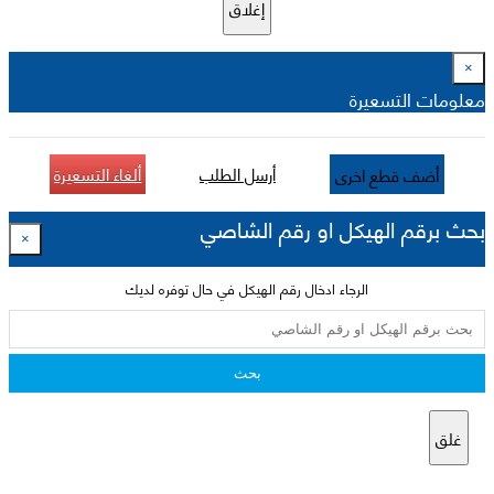
إغلاق
×
معلومات التسعيرة
أرسل الطلب
ألغاء التسعيرة
أضف قطع اخرى
بحث برقم الهيكل او رقم الشاصي
×
الرجاء ادخال رقم الهيكل في حال توفره لديك
بحث
غلق