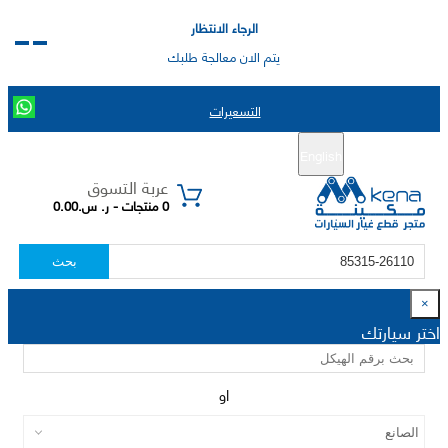
الرجاء الانتظار
يتم الان معالجة طلبك
التسعيرات
English
تسجيل جديد
تسجيل الدخول
|
عربة التسوق
0 منتجات - ر. س.0.00
بحث
×
اختر سيارتك
او