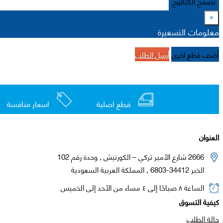
تصفح الكتالوج
×
معلومات التسعيرة
أضف قطع اخرى
أرسل الطلب
قطع اصلية
اسعار منافسة
العنوان
2666 شارع الأمير تركي – الكورنيش , وحدة رقم 102
الخبر 34412-6803 , المملكة العربية السعودية
الساعة ٨ صباحًا إلى ٤ مساء من الأحد إلى الخميس
كيفية التسوق
حالة الطلب