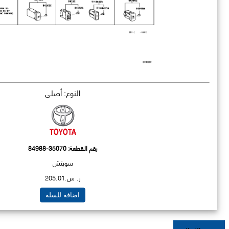
النوع: أصلي
رقم القطعة:
84988-35070
سويتش
ر. س.205.01
اضافة للسلة