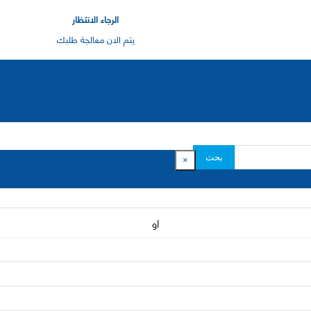
الرجاء الانتظار
يتم الان معالجة طلبك
بحث
×
او