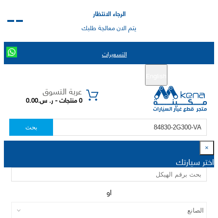
الرجاء الانتظار
يتم الان معالجة طلبك
التسعيرات
English
تسجيل جديد
تسجيل الدخول
|
عربة التسوق
0 منتجات - ر. س.0.00
بحث
×
اختر سيارتك
او