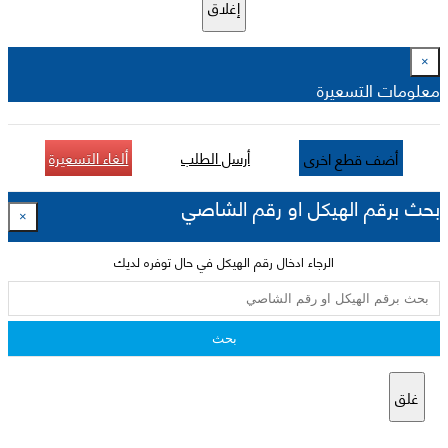
إغلاق
×
معلومات التسعيرة
أرسل الطلب
ألغاء التسعيرة
أضف قطع اخرى
بحث برقم الهيكل او رقم الشاصي
×
الرجاء ادخال رقم الهيكل في حال توفره لديك
بحث
غلق