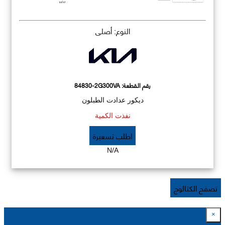
النوع: أصلي
رقم القطعة:
84830-2G300VA
ديكور عدادت الطبلون
نفذت الكمية
اطلب تسعيرة
N/A
تصفح الكتالوج
×