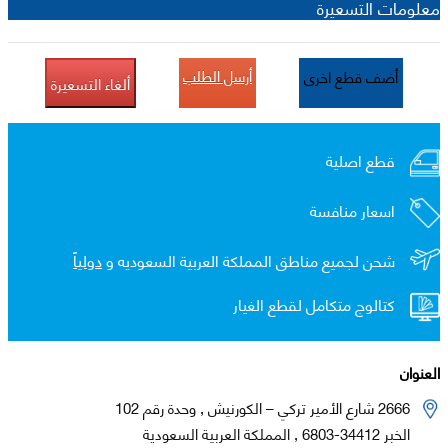
معلومات التسعيرة
أرسل الطلب
أضف قطع اخرى
ألغاء التسعيرة
قطع اصلية
اسعار منافسة
شحن لجميع مناطق المملكة العربية السعوديه و
دولياً
كتالوج متكامل لقطع الغيار
العنوان
2666 شارع الأمير تركي – الكورنيش , وحدة رقم 102
الخبر 34412-6803 , المملكة العربية السعودية